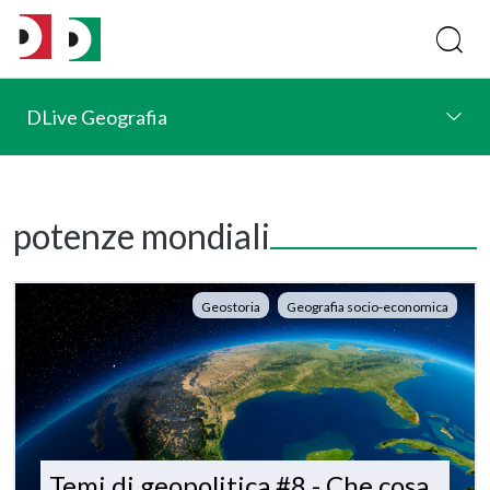
DLive Geografia
potenze mondiali
Geostoria
Geografia socio-economica
Temi di geopolitica #8 - Che cosa