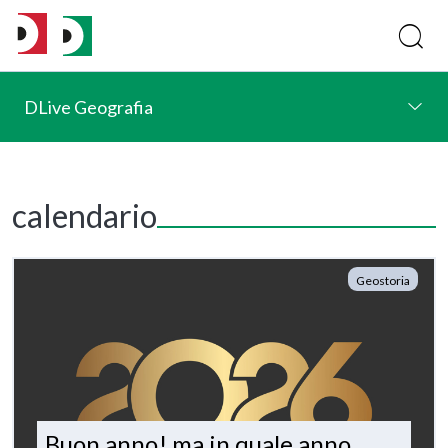
DLive Geografia
calendario
Geostoria
Buon anno! ma in quale anno