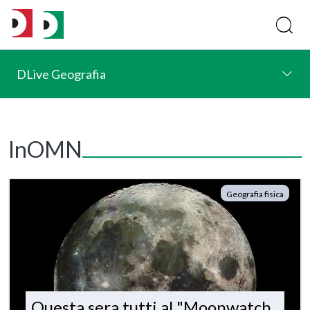
DLive Geografia
InOMN
Geografia fisica
Questa sera tutti al "Moonwatch