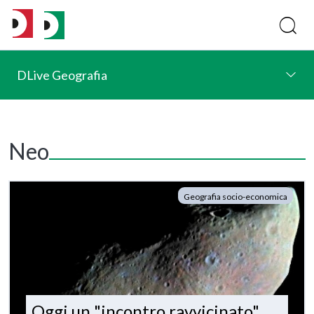
DLive Geografia
Neo
Geografia socio-economica
Oggi un "incontro ravvicinato"