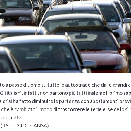
to a passo d’uomo su tutte le autostrade che dalle grandi c
li italiani, infatti, non partono più tutti insieme il primo sa
 la crisi ha fatto diminuire le partenze con spostamenti bre
che è cambiato il modo di trascorrere le ferie e, se ce lo s
o le mete.
(
Il Sole 24Ore
,
ANSA
).