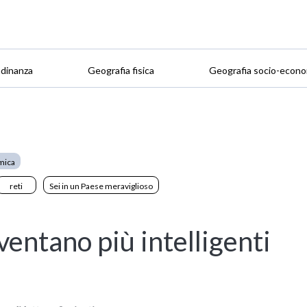
adinanza
Geografia fisica
Geografia socio-econo
mica
reti
Sei in un Paese meraviglioso
ventano più intelligenti