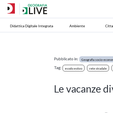
Didattica Digitale Integrata
Ambiente
Citt
Pubblicato in:
Geografia socio-econo
Tag:
esodo estivo
rete stradale
Le vacanze di