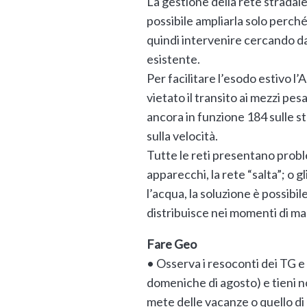
La gestione della rete stradale
possibile ampliarla solo perché
quindi intervenire cercando da 
esistente.
Per facilitare l’esodo estivo l’
vietato il transito ai mezzi pes
ancora in funzione 184 sulle sta
sulla velocità.
Tutte le reti presentano probl
apparecchi, la rete “salta”; o 
l’acqua, la soluzione è possibil
distribuisce nei momenti di m
Fare Geo
• Osserva i resoconti dei TG e l
domeniche di agosto) e tieni no
mete delle vacanze o quello di 