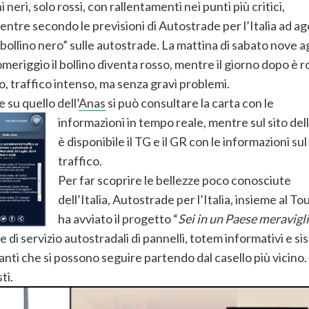
 neri, solo rossi, con rallentamenti nei punti più critici,
mentre secondo le previsioni di Autostrade per l’Italia ad a
“bollino nero” sulle autostrade. La mattina di sabato nove 
omeriggio il bollino diventa rosso, mentre il giorno dopo è 
io, traffico intenso, ma senza gravi problemi.
e su quello dell’
Anas
si può consultare la
carta con le
informazioni in tempo reale, mentre sul sito dell
è disponibile il TG e il GR con le informazioni sul
traffico.
Per far scoprire le bellezze poco conosciute
dell’Italia, Autostrade per l’Italia, insieme al To
ha avviato il progetto “
Sei in un Paese meravigl
e di servizio autostradali di pannelli, totem informativi e s
ti che si possono seguire partendo dal casello più vicino.
ti.