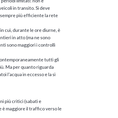
periodi limitati: non è
icoli in transito. Si deve
 sempre più efficiente la rete
in cui, durante le ore diurne, è
antieri in atto (ma ne sono
nti sono maggiori i controlli
e contemporaneamente tutti gli
 più. Ma per quanto riguarda
toi l’acqua in eccesso e la si
 più critici (sabati e
 è maggiore il traffico verso le