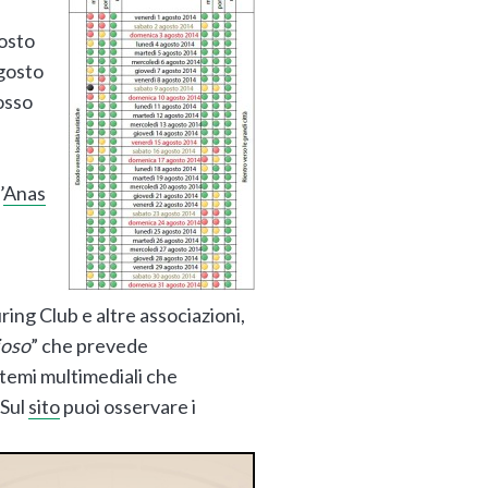
gosto
agosto
rosso
’
Anas
uring Club e altre associazioni,
ioso
” che prevede
istemi multimediali che
 Sul
sito
puoi osservare i