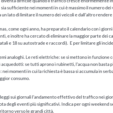
 diventa difficile quando il traffico cresce enormemente in 
 sia sufficiente nei momenti in cui è massimo il numero dei ve
un lato di limitare il numero dei veicoli e dall’altro rendere
Anas, come ogni anno, ha preparato il calendario con i giorni 
anti, e inoltre ha cercato di eliminare la maggior parte dei c
tali e 18 su autostrade e raccordi). E per limitare gli incide
emi analoghi. Le reti elettriche: se si mettono in funzion
gli acquedotti: se tutti aprono i rubinetti, l’acqua non basta
e: nei momenti in cui la richiesta è bassa si accumula in serba
aggior consumo.
eggi sui giornali l’andamento effettivo del traffico nei giorni
ta degli eventi più significativi. Indica per ogni weekend se
ritorno verso le grandi città.