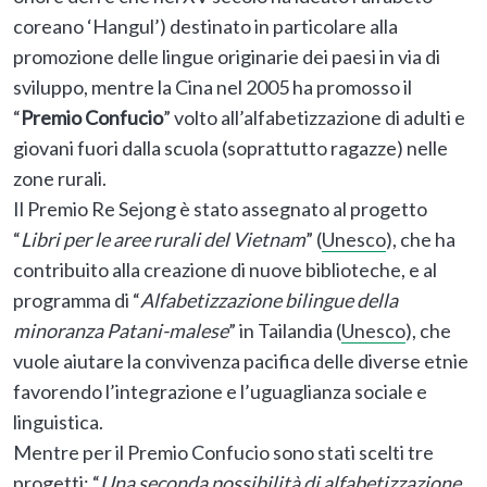
coreano ‘Hangul’) destinato in particolare alla
promozione delle lingue originarie dei paesi in via di
sviluppo, mentre la Cina nel 2005 ha promosso il
“
Premio
Confucio
” volto all’alfabetizzazione di adulti e
giovani fuori dalla scuola (soprattutto ragazze) nelle
zone rurali.
Il Premio Re Sejong è stato assegnato al progetto
“
Libri per le aree rurali del Vietnam
” (
Unesco
), che ha
contribuito alla creazione di nuove biblioteche, e al
programma di “
Alfabetizzazione bilingue della
minoranza Patani-malese
” in Tailandia (
Unesco
), che
vuole aiutare la convivenza pacifica delle diverse etnie
favorendo l’integrazione e l’uguaglianza sociale e
linguistica.
Mentre per il Premio Confucio sono stati scelti tre
progetti: “
Una seconda possibilità di alfabetizzazione