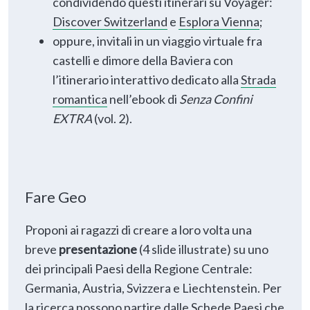
condividendo questi itinerari su Voyager:
Discover Switzerland
e
Esplora Vienna
;
oppure, invitali in un viaggio virtuale fra
castelli e dimore della Baviera con
l’itinerario interattivo dedicato alla
Strada
romantica
nell’ebook di
Senza Confini
EXTRA
(vol. 2).
Fare Geo
Proponi ai ragazzi di creare a loro volta una
breve
presentazione
(4 slide illustrate) su uno
dei principali Paesi della Regione Centrale:
Germania, Austria, Svizzera e Liechtenstein. Per
la ricerca possono partire dalle
Schede Paesi
che