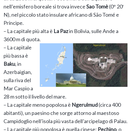
nell’emisfero boreale si trova invece
Sao Tomè
(0° 20′
N), nel piccolo stato insulare africano di São Tomé e
Príncipe.
– La capitale più alta è
La Paz
in Bolivia, sulle Ande a
3600 m di quota.
– La capitale
più bassa è
Baku
, in
Azerbaigian,
sulla riva del
Mar Caspio a
28 m sotto il livello del mare.
– La capitale meno popolosa è
Ngerulmud
(circa 400
abitanti), un paesino che sorge attorno al maestoso
Campidoglio nell’isola più vasta dell’arcipelago di Palau.
– La capitale più popolosa è quella cinese:
Pechino
, o