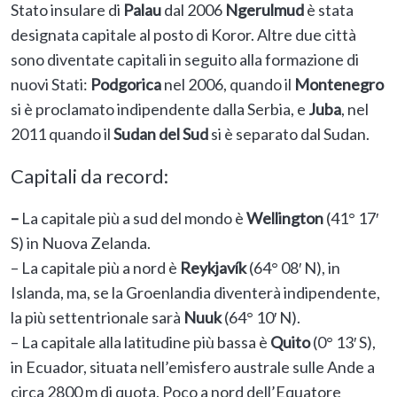
Stato insulare di
Palau
dal 2006
Ngerulmud
è stata
designata capitale al posto di Koror. Altre due città
sono diventate capitali in seguito alla formazione di
nuovi Stati:
Podgorica
nel 2006, quando il
Montenegro
si è proclamato indipendente dalla Serbia, e
Juba
, nel
2011 quando il
Sudan del Sud
si è separato dal Sudan.
Capitali da record:
–
La capitale più a sud del mondo è
Wellington
(41° 17′
S) in Nuova Zelanda.
– La capitale più a nord è
Reykjavík
(64° 08′ N), in
Islanda, ma, se la Groenlandia diventerà indipendente,
la più settentrionale sarà
Nuuk
(64° 10′ N).
– La capitale alla latitudine più bassa è
Quito
(0° 13′ S),
in Ecuador, situata nell’emisfero australe sulle Ande a
circa 2800 m di quota. Poco a nord dell’Equatore