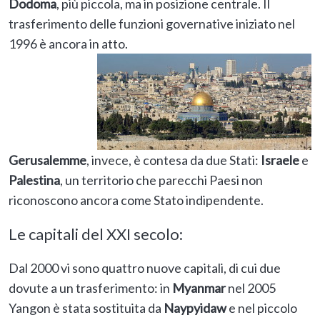
Dodoma
, più piccola, ma in posizione centrale. Il
trasferimento delle funzioni governative iniziato nel
1996 è ancora in atto.
Gerusalemme
, invece, è contesa da due Stati:
Israele
e
Palestina
, un territorio che parecchi Paesi non
riconoscono ancora come Stato indipendente.
Le capitali del XXI secolo:
Dal 2000 vi sono quattro nuove capitali, di cui due
dovute a un trasferimento: in
Myanmar
nel 2005
Yangon è stata sostituita da
Naypyidaw
e nel piccolo