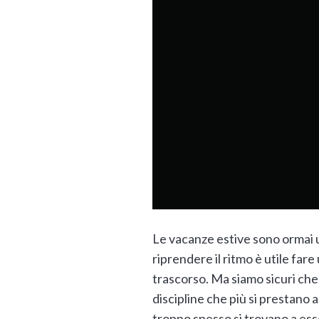
Le vacanze estive sono ormai un
riprendere il ritmo è utile fa
trascorso. Ma siamo sicuri che 
discipline che più si prestano 
troppo spesso si trovano a esse