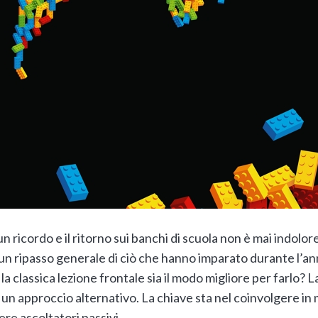
 ricordo e il ritorno sui banchi di scuola non è mai indolore
re un ripasso generale di ciò che hanno imparato durante l’a
la classica lezione frontale sia il modo migliore per farlo? 
a un approccio alternativo. La chiave sta nel coinvolgere in
re ascoltatori passivi.