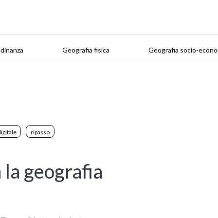
adinanza
Geografia fisica
Geografia socio-econo
digitale
ripasso
 la geografia