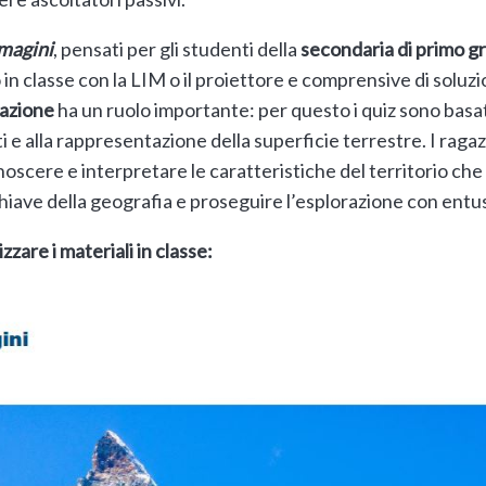
mmagini
, pensati per gli studenti della
secondaria di primo g
in classe con la LIM o il proiettore e comprensive di soluz
vazione
ha un ruolo importante: per questo i quiz sono basati
 e alla rappresentazione della superficie terrestre. I raga
scere e interpretare le caratteristiche del territorio che 
hiave della geografia e proseguire l’esplorazione con entu
zzare i materiali in classe: