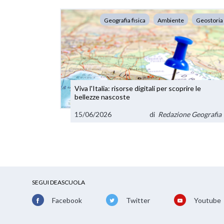
Geografia fisica
Ambiente
Geostoria
Viva l'Italia: risorse digitali per scoprire le
bellezze nascoste
15/06/2026
di
Redazione Geografia
SEGUI DEASCUOLA
Facebook
Twitter
Youtube