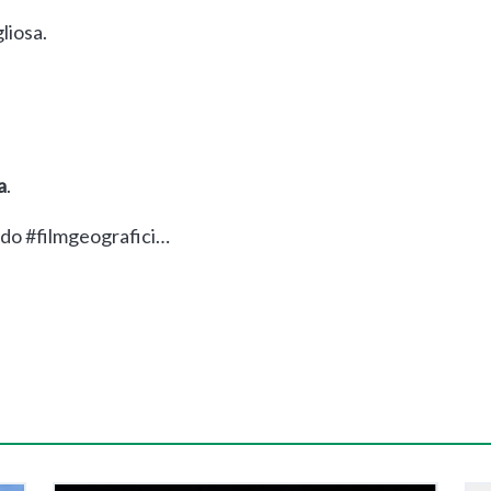
liosa.
.
a
.
ndo #filmgeografici…