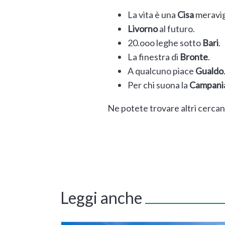
La vita è una
Cisa
meravig
Livorno
al futuro.
20.ooo leghe sotto
Bari
.
La finestra di
Bronte
.
A qualcuno piace
Gualdo
Per chi suona la
Campani
Ne potete trovare altri cerca
Leggi anche