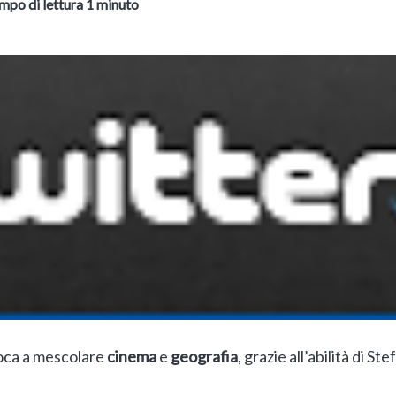
mpo di lettura 1 minuto
ioca a mescolare
cinema
e
geografia
, grazie all’abilità di St