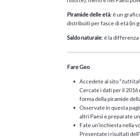
Piramide delle età
: è un grafic
distribuiti per fasce di età (in 
Saldo naturale
: è la differenza
Fare Geo
Accedete al sito “
tuttital
Cercate i dati per il 2016 
forma della piramide della
Osservate in questa pagina
altri Paesi e preparate u
Fate un’inchiesta nella vos
Presentate i risultati del