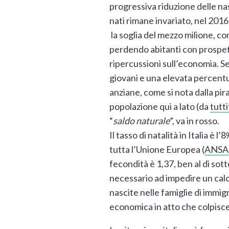
progressiva riduzione delle na
nati rimane invariato, nel 2016
la soglia del mezzo milione, co
perdendo abitanti con prospett
ripercussioni sull’economia.
giovani e una elevata percent
anziane, come si nota dalla pir
popolazione qui a lato (da
tutti
“
saldo naturale
”, va in rosso.
Il tasso di natalità in Italia è l’
tutta l’Unione Europea (
ANSA
fecondità è 1,37, ben al di sott
necessario ad impedire un calo
nascite nelle famiglie di immigr
economica in atto che colpisce 