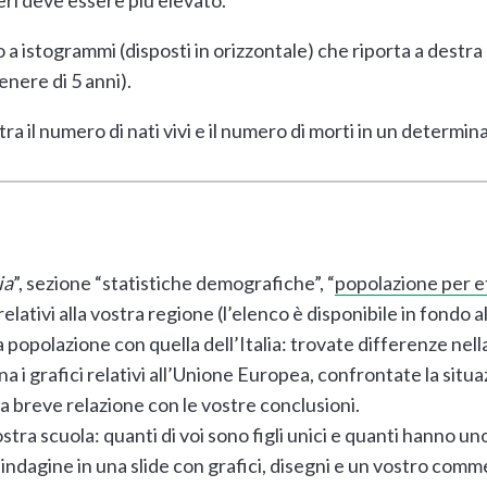
o a istogrammi (disposti in orizzontale) che riporta a destra 
genere di 5 anni).
 tra il numero di nati vivi e il numero di morti in un determi
ia
”, sezione “statistiche demografiche”, “
popolazione per et
relativi alla vostra regione (l’elenco è disponibile in fondo 
 popolazione con quella dell’Italia: trovate differenze nell
 i grafici relativi all’Unione Europea, confrontate la situaz
na breve relazione con le vostre conclusioni.
tra scuola: quanti di voi sono figli unici e quanti hanno uno 
l’indagine in una slide con grafici, disegni e un vostro com