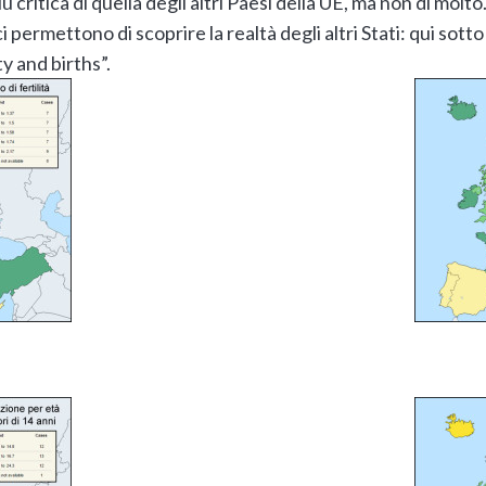
ù critica di quella degli altri Paesi della UE, ma non di molto.
ci permettono di scoprire la realtà degli altri Stati: qui sot
y and births”.