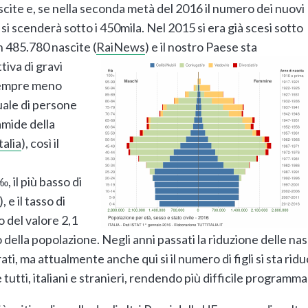
scite e, se nella seconda metà del 2016 il numero dei nuovi
 si scenderà sotto i 450mila. Nel 2015 si era già scesi sotto
n 485.780 nascite (
RaiNews
) e il nostro Paese sta
iva di gravi
 Sempre meno
uale di persone
amide della
talia
), così il
8‰, il più basso di
), e il tasso di
o del valore 2,1
 della popolazione. Negli anni passati la riduzione delle na
ati, ma attualmente anche qui si il numero di figli si sta ridu
tutti, italiani e stranieri, rendendo più difficile programma