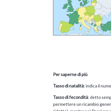
Per saperne di più
Tasso di natalità
: indica il num
Tasso di fecondità
: detto semp
permettere un ricambio generazi
ridotte), mentre nei Paesi pov