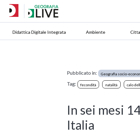
Didattica Digitale Integrata
Ambiente
Citt
Pubblicato in:
Geografia socio-econo
Tag:
fecondità
natalità
calo del
In sei mesi 1
Italia