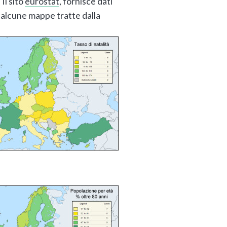
 Il sito
eurostat
, fornisce dati
to alcune mappe tratte dalla