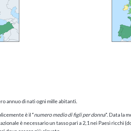
ero annuo di nati ogni mille abitanti.
licemente è il “
numero medio di figli per donna
”. Data la m
onale è necessario un tasso pari a 2,1 nei Paesi ricchi (dov
eri deve essere più elevato.