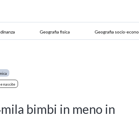
adinanza
Geografia fisica
Geografia socio-econo
mica
le nascite
4mila bimbi in meno in