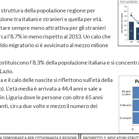
a struttura della popolazione regione per
ione tra italiani e stranieri e quella per età.
are sempre meno attrattiva per gli stranieri
irca l’8,7% in meno rispetto al 2013. Un calo che
ldo migratorio si è avvicinato al mezzo milione
 costituiscono l’8,3% della popolazione italiana e si concent
Lazio.
e il calo delle nascite si riflettono sull’età della
). L’età media è arrivata a 44,4 anni e sale a
in Liguria dove le persone con oltre 65 anni
anti, circa due volte e mezzo il numero dei