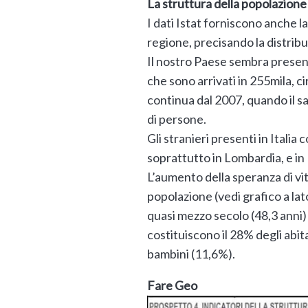
La struttura della popolazione
I dati Istat forniscono anche l
regione, precisando la distribuz
Il nostro Paese sembra present
che sono arrivati in 255mila, c
continua dal 2007, quando il sa
di persone.
Gli stranieri presenti in Italia
soprattutto in Lombardia, e in 
L’aumento della speranza di vita 
popolazione (vedi grafico a lato
quasi mezzo secolo (48,3 anni) 
costituiscono il 28% degli abit
bambini (11,6%).
Fare Geo