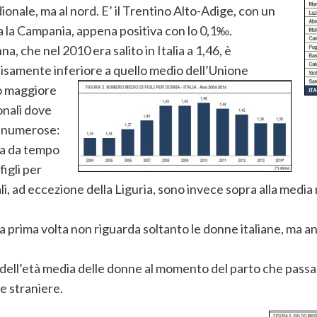
dionale, ma al nord. E’ il Trentino Alto-Adige, con un
ra la Campania, appena positiva con lo 0,1‰.
na, che nel 2010 era salito in Italia a 1,46, è
isamente inferiore a quello medio dell’Unione
lo maggiore
onali dove
ù numerose:
na da tempo
figli per
i, ad eccezione della Liguria, sono invece sopra alla media 
la prima volta non riguarda soltanto le donne italiane, ma 
 dell’età media delle donne al momento del parto che passa 
le straniere.