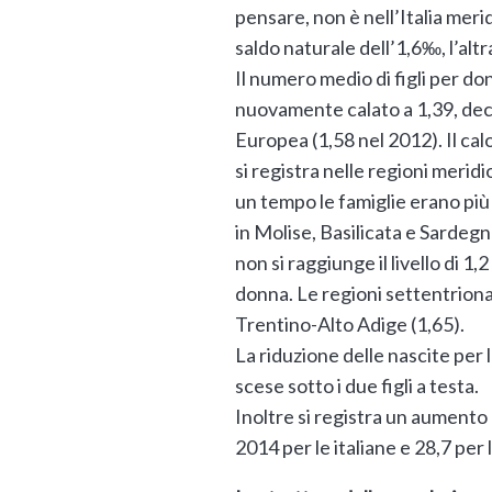
pensare, non è nell’Italia meri
saldo naturale dell’1,6‰, l’alt
Il numero medio di figli per don
nuovamente calato a 1,39, dec
Europea (1,58 nel 2012). Il ca
si registra nelle regioni meridi
un tempo le famiglie erano pi
in Molise, Basilicata e Sardeg
non si raggiunge il livello di 1,2 
donna. Le regioni settentrional
Trentino-Alto Adige (1,65).
La riduzione delle nascite per 
scese sotto i due figli a testa.
Inoltre si registra un aumento
2014 per le italiane e 28,7 per 