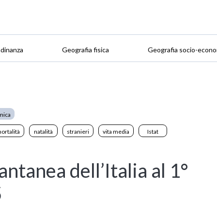
adinanza
Geografia fisica
Geografia socio-econo
mica
ortalità
natalità
stranieri
vita media
Istat
tantanea dell’Italia al 1°
5