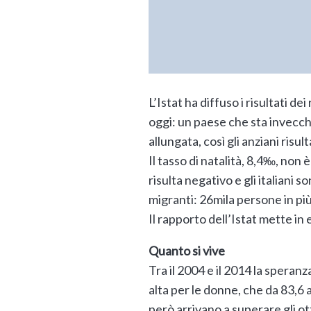
L’Istat ha diffuso i risultati d
oggi: un paese che sta invecc
allungata, così gli anziani ris
Il tasso di natalità, 8,4‰, non
risulta negativo e gli italiani 
migranti: 26mila persone in più 
Il rapporto dell’Istat mette in 
Quanto si vive
Tra il 2004 e il 2014 la speranz
alta per le donne, che da 83,6 
però arrivano a superare gli ott