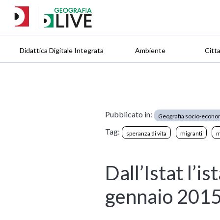
Didattica Digitale Integrata
Ambiente
Citt
Pubblicato in:
Geografia socio-econo
Tag:
speranza di vita
migranti
m
Dall’Istat l’is
gennaio 201