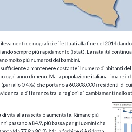
ei rilevamenti demografici effettuati alla fine del 2014 dando
hiando sempre più rapidamente (
Istat
). La natalità continua
ultano molto più numerosi dei bambini.
 è sufficiente a mantenere costante il numero di abitanti del
sono ogni anno di meno. Ma la popolazione italiana rimane in l
(pari allo 0,4‰) che portano a 60.808.000 i residenti, di cui
evidenza le differenze tra le regioni e i cambiamenti nello st
a di vita alla nascita è aumentata. Rimane più
anni passano a 84,9, più bassa per gli uomini che
anta (da 77,9 a 80,2). Ma la forbice si è ridotta.