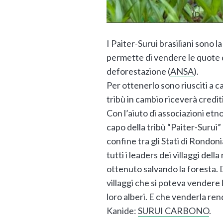
I Paiter-Surui brasiliani sono l
permette di vendere le quote di
deforestazione (
ANSA
).
Per ottenerlo sono riusciti a c
tribù in cambio riceverà crediti
Con l’aiuto di associazioni etn
capo della tribù “Paiter-Surui”
confine tra gli Stati di Rondon
tutti i leaders dei villaggi de
ottenuto salvando la foresta. D
villaggi che si poteva vendere l
loro alberi. E che venderla ren
Kanide:
SURUI CARBONO
.