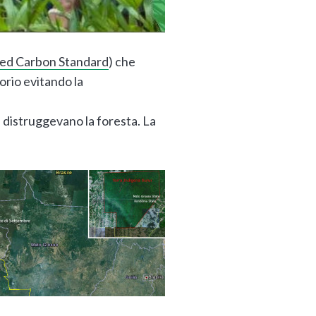
ied Carbon Standard
) che
orio evitando la
e distruggevano la foresta. La