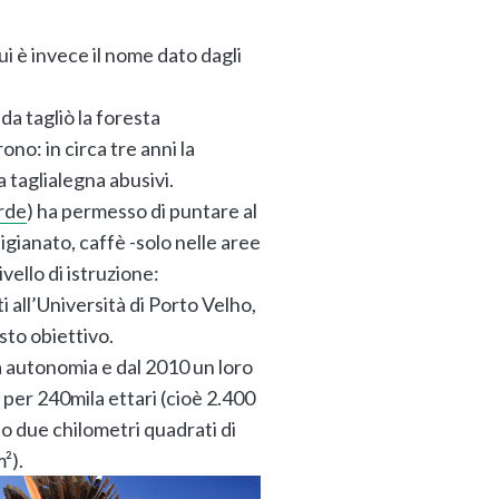
rui è invece il nome dato dagli
a tagliò la foresta
no: in circa tre anni la
a taglialegna abusivi.
rde
) ha permesso di puntare al
igianato, caffè -solo nelle aree
ivello di istruzione:
 all’Università di Porto Velho,
sto obiettivo.
a autonomia e dal 2010 un loro
 per 240mila ettari (cioè 2.400
o due chilometri quadrati di
m²).