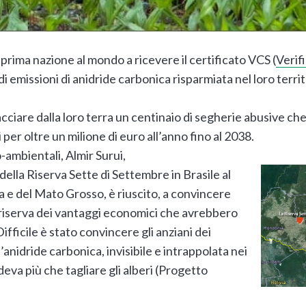
a prima nazione al mondo a ricevere il certificato VCS (
Verif
 emissioni di anidride carbonica risparmiata nel loro territ
acciare dalla loro terra un centinaio di segherie abusive ch
 per oltre un milione di euro all’anno fino al 2038.
o-ambientali, Almir Surui,
 della Riserva Sette di Settembre in Brasile al
ia e del Mato Grosso, è riuscito, a convincere
lla riserva dei vantaggi economici che avrebbero
ifficile è stato convincere gli anziani dei
’anidride carbonica, invisibile e intrappolata nei
deva più che tagliare gli alberi (Progetto