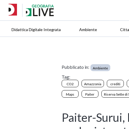
Didattica Digitale Integrata
Ambiente
Citt
Pubblicato in:
Ambiente
Tag:
CO2
Amazzonia
crediti
Maps
Paiter
Riserva Sette di
Paiter-Surui,