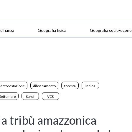
adinanza
Geografia fisica
Geografia socio-econo
deforestazione
diboscamento
foresta
indios
 Settembre
Surui
VCS
 la tribù amazzonica