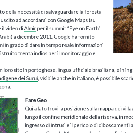
nto della necessità di salvaguardare la foresta
riuscito ad accordarsi con Google Maps (su
 il video di
Almir
per il summit “Eye on Earth”
Arabi) a dicembre 2011. Google ha fornito
mi in grado di dare in tempo reale informazioni
 istruito trenta indios per il monitoraggio e
n loro
sito
in portoghese, lingua ufficiale brasiliana, e in ing
ndigene dei Surui
, visibile anche in italiano, è possibile sc
 zona.
Fare Geo
Qui a lato trovi la posizione sulla mappa dei villa
lungo il confine meridionale della riserva, in m
ingresso di intrusi e il pericolo di diboscamenti 