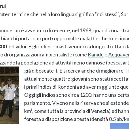
rui
iter, termine che nella loro lingua significa “noi stessi”, Su
 moderno è avvenuto di recente, nel 1968, quando una strad
 I bianchi portarono purtroppo molte malattie che li decimaro
0 individui. E gli indios rimasti vennero a lungo sfruttati d
to di organizzazioni ambientaliste (come
Kanide
e
Acquave
izzando la popolazione ad attività meno dannose (pesca, art
già diboscate-). E si
cerca anche di migliorare il l
attualmente quattro giovani sono stati accettati
i primi indios di Rondonia ad aver raggiunto que
Oggi gli indios sono circa 1200, hanno una cert
parlamento. Vivono nella riserva che si estende
km², come tutta la provincia di Venezia) ed hann
foresta a disposizione a testa (densità 0,5 ab/k