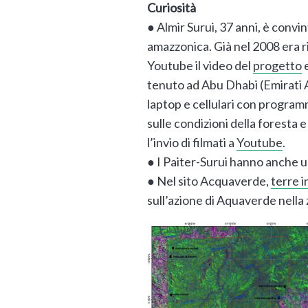
Curiosità
● Almir Surui, 37 anni, è convi
amazzonica. Già nel 2008 era 
Youtube il video del
progetto
e
tenuto ad Abu Dhabi (Emirati 
laptop e cellulari con program
sulle condizioni della foresta e
l’invio di filmati a
Youtube
.
● I Paiter-Surui hanno anche u
● Nel sito Acquaverde,
terre i
sull’azione di Aquaverde nella