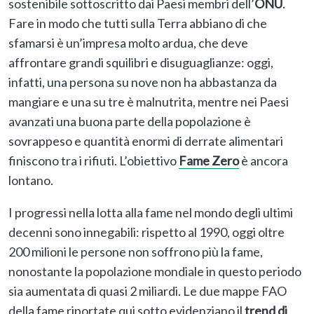
sostenibile sottoscritto dai Paesi membri dell’
ONU
.
Fare in modo che tutti sulla Terra abbiano di che
sfamarsi è un’impresa molto ardua, che deve
affrontare grandi squilibri e disuguaglianze: oggi,
infatti, una persona su nove non ha abbastanza da
mangiare e una su tre è malnutrita, mentre nei Paesi
avanzati una buona parte della popolazione è
sovrappeso e quantità enormi di derrate alimentari
finiscono tra i rifiuti. L’obiettivo
Fame Zero
è ancora
lontano.
I progressi nella lotta alla fame nel mondo degli ultimi
decenni sono innegabili: rispetto al 1990, oggi oltre
200 milioni le persone non soffrono più la fame,
nonostante la popolazione mondiale in questo periodo
sia aumentata di quasi 2 miliardi. Le due mappe FAO
della fame riportate qui sotto evidenziano il
trend di