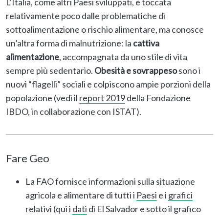
L’Italia, come altri Paesi sviluppati, è toccata
relativamente poco dalle problematiche di
sottoalimentazione o rischio alimentare, ma conosce
un’altra forma di malnutrizione: la
cattiva
alimentazione
, accompagnata da uno stile di vita
sempre più sedentario.
Obesità e sovrappeso
sono i
nuovi “flagelli” sociali e colpiscono ampie porzioni della
popolazione (vedi il
report 2019
della Fondazione
IBDO, in collaborazione con ISTAT).
Fare Geo
La FAO fornisce informazioni sulla situazione
agricola e alimentare di tutti i
Paesi
e i
grafici
relativi (qui i
dati
di El Salvador e sotto il grafico