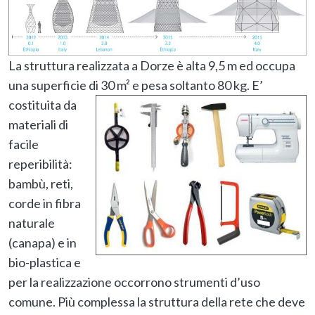
La struttura realizzata a Dorze è alta 9,5 m ed occupa
una superficie di 30 m² e p
esa soltanto 80 kg. E’
costituita da
materiali di
facile
reperibilità:
bambù, reti,
corde in fibra
naturale
(canapa) e in
bio-plastica e
per la realizzazione occorrono strumenti d’uso
comune. Più complessa la struttura della rete che deve