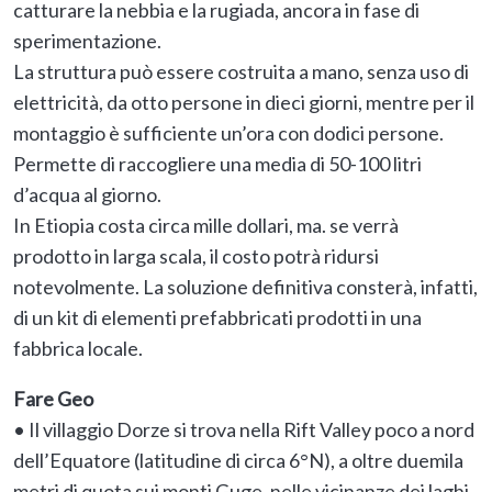
catturare la nebbia e la rugiada, ancora in fase di
sperimentazione.
La struttura può essere costruita a mano, senza uso di
elettricità, da otto persone in dieci giorni, mentre per il
montaggio è sufficiente un’ora con dodici persone.
Permette di raccogliere una media di 50-100 litri
d’acqua al giorno.
In Etiopia costa circa mille dollari, ma. se verrà
prodotto in larga scala, il costo potrà ridursi
notevolmente. La soluzione definitiva consterà, infatti,
di un kit di elementi prefabbricati prodotti in una
fabbrica locale.
Fare Geo
• Il villaggio Dorze si trova nella Rift Valley poco a nord
dell’Equatore (latitudine di circa 6°N), a oltre duemila
metri di quota sui monti Guge, nelle vicinanze dei laghi