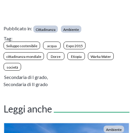
Pubblicato in:
Cittadinanza
Ambiente
Tag:
Sviluppo sostenibile
acqua
Expo 2015
cittadinanza mondiale
Dorze
Etiopia
Warka Water
società
Secondaria di I grado,
Secondaria di II grado
Leggi anche
Ambiente