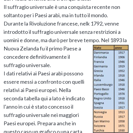
Il suffragio universale è una conquista recente non
soltanto per i Paesi arabi, ma in tutto il mondo.
Durante la Rivoluzione francese, nelk 1792, venne
introdotto il suffragio universale senza restrizioni a
uomini e donne, ma durò per breve tempo.
Nel 1893 la
Nuova Zelanda fu il primo Paese a
concedere definitivamente il
suffragio universale.
I dati relativi ai Paesi arabi possono
essere messi a confronto con quelli
relativi ai Paesi europei. Nella
seconda tabella qui a lato è indicato
l’anno in cui è stato concesso il
suffragio universale nei maggiori
Paesi europei. Prepara anche in
questo caso un grafico o una carta