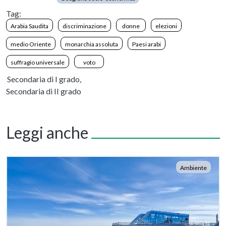
Tag:
Arabia Saudita
discriminazione
donne
elezioni
medio Oriente
monarchia assoluta
Paesi arabi
suffragio universale
voto
Secondaria di I grado,
Secondaria di II grado
Leggi anche
Ambiente