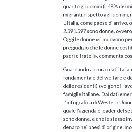
quanto gli uomini (il 48% dei m
migranti, rispetto agli uomini,
L’Italia, come paese di arrivo,
2.591.597 sono donne, ovvero 
Oggi le donne «si muovono per t
pregiudizio che le donne costit
padri e fratelli», commenta così
Guardando ancora i dati italian
fondamentale del welfare e dell
delle residenti) svolgono il la
famiglie italiane. Dai dati em
L’infografica di Western Union 
quale l’azienda è leader del set
sono donne, e che le stesse invi
denaro nei paesi di origine, in