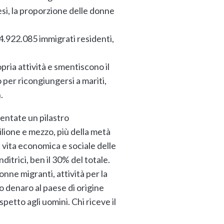
esi, la proporzione delle donne
 4.922.085 immigrati residenti,
pria attività e smentiscono il
 per ricongiungersi a mariti,
.
ventate un pilastro
ilione e mezzo, più della metà
 vita economica e sociale delle
itrici, ben il 30% del totale.
onne migranti, attività per la
no denaro al paese di origine
petto agli uomini. Chi riceve il