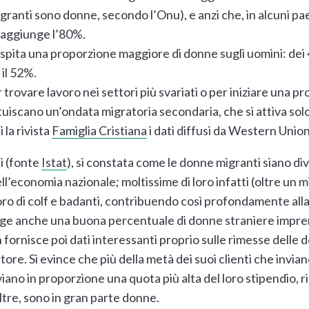
igranti sono donne, secondo l’Onu), e anzi che, in alcuni pa
 raggiunge l’80%.
 ospita una proporzione maggiore di donne sugli uomini: dei
il 52%.
rovare lavoro nei settori più svariati o per iniziare una pro
uiscano un’ondata migratoria secondaria, che si attiva solo
 la rivista
Famiglia Cristiana
i dati diffusi da Western Union
i (fonte
Istat
), si constata come le donne migranti siano di
’economia nazionale; moltissime di loro infatti (oltre un m
voro di colf e badanti, contribuendo così profondamente alla
erge anche una buona percentuale di donne straniere imprend
fornisce poi dati interessanti proprio sulle rimesse delle d
tore. Si evince che più della metà dei suoi clienti che invia
ano in proporzione una quota più alta del loro stipendio, ris
oltre, sono in gran parte donne.