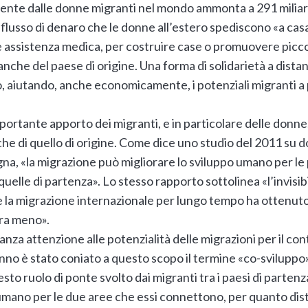
te dalle donne migranti nel mondo ammonta a 291 miliardi d
lusso di denaro che le donne all’estero spediscono «a casa»
are assistenza medica, per costruire case o promuovere pic
 anche del paese di origine. Una forma di solidarietà a distan
, aiutando, anche economicamente, i potenziali migranti a 
portante apporto dei migranti, e in particolare delle donne
, che di quello di origine. Come dice uno studio del 2011 su
gna, «la migrazione può migliorare lo sviluppo umano per le
uelle di partenza». Lo stesso rapporto sottolinea «l’invisib
 la migrazione internazionale per lungo tempo ha ottenuto
ra meno».
anza attenzione alle potenzialità delle migrazioni per il con
o è stato coniato a questo scopo il termine «co-sviluppo»,
sto ruolo di ponte svolto dai migranti tra i paesi di partenz
o umano per le due aree che essi connettono, per quanto dis