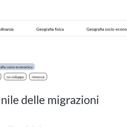
adinanza
Geografia fisica
Geografia socio-econo
afia socio-economica
co-sviluppo
rimesse
nile delle migrazioni