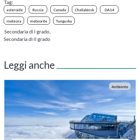
Tag:
asteroide
Russia
Canada
Cheliabinsk
DA14
meteora
meteorite
Tunguska
Secondaria di I grado,
Secondaria di II grado
Leggi anche
Ambiente