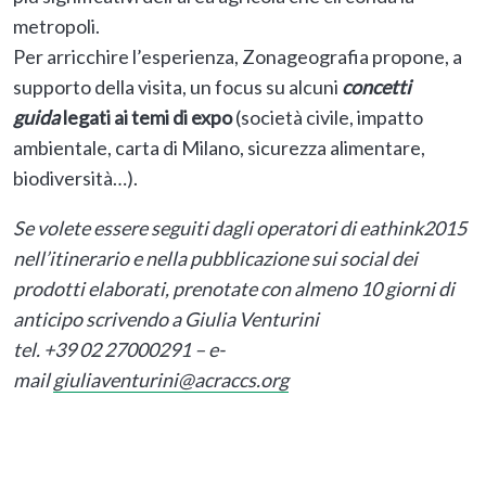
metropoli.
Per arricchire l’esperienza, Zonageografia propone, a
supporto della visita, un focus su alcuni
concetti
guida
legati ai temi di expo
(società civile, impatto
ambientale, carta di Milano, sicurezza alimentare,
biodiversità…).
Se volete essere seguiti
dagli operatori di eathink2015
nell’itinerario e nella pubblicazione sui social
dei
prodotti elaborati,
prenotate con almeno 10 giorni di
anticipo scrivendo a Giulia Venturini
tel. +39 02 27000291 – e-
mail
giuliaventurini@acraccs.org