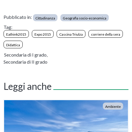
Pubblicato in:
Cittadinanza
Geografia socio-economica
Tag:
Eathink2015
Expo 2015
Cascina Triulza
corriere della sera
Didattica
Secondaria di I grado,
Secondaria di II grado
Leggi anche
Ambiente