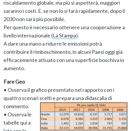
riscaldamento globale, ma più si aspetterà, maggiori
saranno i costi. E. se non lo si farà rapidamente, dopo il
2030 non sarà più possibile.
Per questo è necessario ottenere una cooperazione a
livello internazionale (
La Stampa
).
A dare una mano a ridurre le emissioni potrà
contribuire il rimboschimento, in alcuni Paesi oggi già
efficacemente attuato con una superficie boschiva in
aumento.
Fare Geo
• Osserva il grafico presentato nel rapporto con i
quattro scenari scelti e prepara
una didascalia di
commento.
• Osserva le
tabelle qui a
lato con le