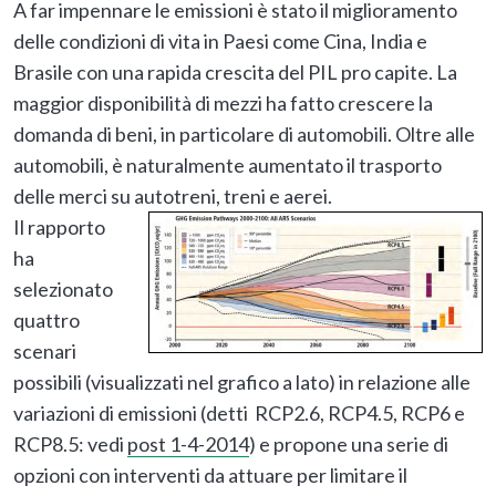
A far impennare le emissioni è stato il miglioramento
delle condizioni di vita in Paesi come Cina, India e
Brasile con una rapida crescita del PIL pro capite. La
maggior disponibilità di mezzi ha fatto crescere la
domanda di beni, in particolare di automobili. Oltre alle
automobili, è naturalmente aumentato il trasporto
delle merci su autotreni, treni e aerei.
Il rapporto
ha
selezionato
quattro
scenari
possibili (visualizzati nel grafico a lato) in relazione alle
variazioni di emissioni (detti RCP2.6, RCP4.5, RCP6 e
RCP8.5: vedi
post 1-4-2014
) e propone una serie di
opzioni con interventi da attuare per limitare il