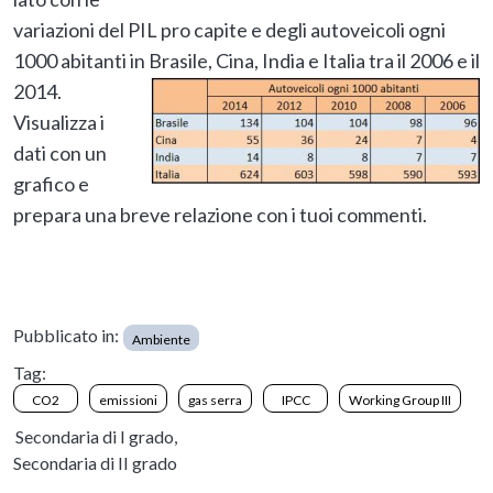
variazioni del PIL pro capite e degli autoveicoli ogni
1000 abitanti in Brasile, Cina, India e Italia tra il 2006 e il
2014.
Visualizza i
dati con un
grafico e
prepara una breve relazione con i tuoi commenti.
Pubblicato in:
Ambiente
Tag:
CO2
emissioni
gas serra
IPCC
Working Group III
Secondaria di I grado,
Secondaria di II grado