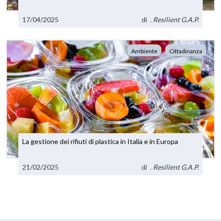
17/04/2025
di
. Resilient G.A.P.
Ambiente
Cittadinanza
La gestione dei rifiuti di plastica in Italia e in Europa
21/02/2025
di
. Resilient G.A.P.