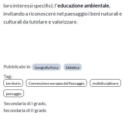
loro interessi specifici; l’
educazione ambientale
,
invitando a riconoscere nel paesaggio i beni naturali e
culturali da tutelare e valorizzare.
Pubblicato in:
Geografia fisica
Didattica
Tag:
territorio
Convenzione europea del Paesaggio
multidisciplinare
paesaggio
Secondaria di I grado,
Secondaria di II grado