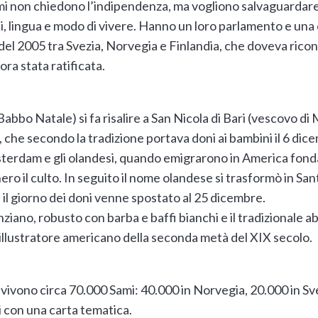
sami non chiedono l’indipendenza, ma vogliono salvaguardare
, lingua e modo di vivere. Hanno un loro parlamento e una 
del 2005 tra Svezia, Norvegia e Finlandia, che doveva rico
ora stata ratificata.
abbo Natale) si fa risalire a San Nicola di Bari (vescovo di 
), che secondo la tradizione portava doni ai bambini il 6 dic
Amsterdam e gli olandesi, quando emigrarono in America f
o il culto. In seguito il nome olandese si trasformò in San
 il giorno dei doni venne spostato al 25 dicembre.
iano, robusto con barba e baffi bianchi e il tradizionale abi
illustratore americano della seconda metà del XIX secolo.
vivono circa 70.000 Sami: 40.000 in Norvegia, 20.000 in Sve
ti con una carta tematica.