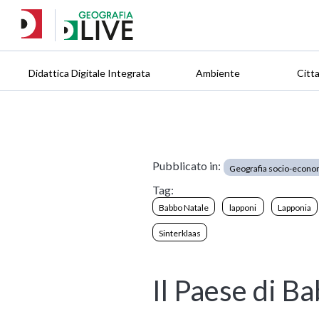
Didattica Digitale Integrata
Ambiente
Citt
Pubblicato in:
Geografia socio-econo
Tag:
Babbo Natale
lapponi
Lapponia
Sinterklaas
Il Paese di B