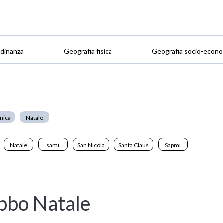
adinanza
Geografia fisica
Geografia socio-econo
mica
Natale
Natale
sami
San Nicola
Santa Claus
Sapmi
abbo Natale