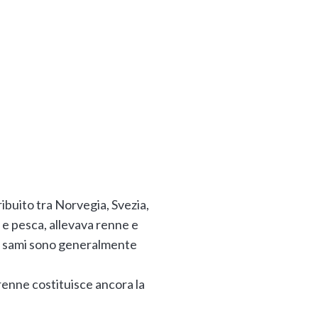
ribuito tra Norvegia, Svezia,
 e pesca, allevava renne e
i i sami sono generalmente
renne costituisce ancora la