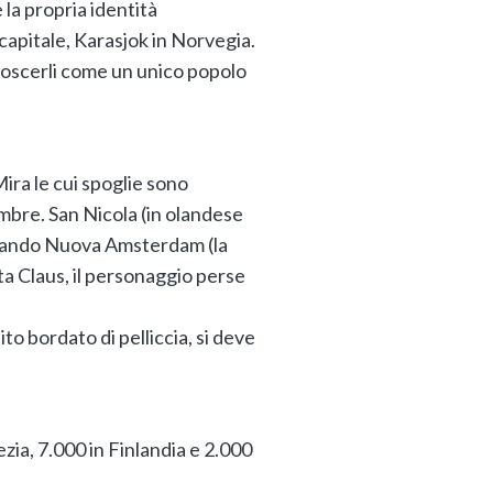
 la propria identità
capitale, Karasjok in Norvegia.
noscerli come un unico popolo
Mira le cui spoglie sono
embre. San Nicola (in olandese
ondando Nuova Amsterdam (la
ta Claus, il personaggio perse
to bordato di pelliccia, si deve
zia, 7.000 in Finlandia e 2.000