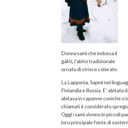
Donna sami che indossa il
gákti, l’abito tradizionale
ornato di strisce colorate.
La Lapponia, Sapmi nel linguagg
Finlandia e Russia. E’ abitata
abitava in capanne coniche o i
chiamati è considerato spregia
Oggi i sami vivono in piccoli 
loro principale fonte di sosten