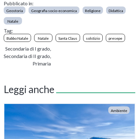
Pubblicato in:
Geostoria
Geografia socio-economica
Religione
Didattica
Natale
Tag:
Babbo Natale
Natale
Santa Claus
solstizio
presepe
Secondaria di I grado,
Secondaria di II grado,
Primaria
Leggi anche
Ambiente