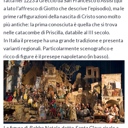
fatta nel 1223 a Greccio da San Francesco d’Assisi (qui
a lato l’affresco di Giotto che descrive l’episodio), ma le
prime raffigurazioni della nascita di Cristo sono molto
più antiche: la prima conosciuta è quella che si trova
nelle catacombe di Priscilla, databile al III secolo.
In Italia il presepe ha una grande tradizione e presenta
varianti regionali. Particolarmente scenografico e
ricco di figure è il presepe napoletano (in basso).
La figura di
Babbo Natale
, detto
Santa Claus
, risale a