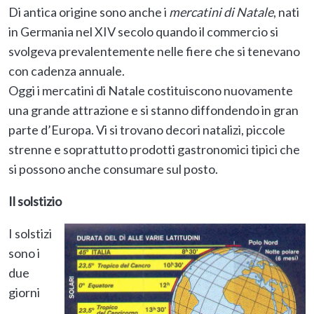
Di antica origine sono anche i
mercatini di Natale
, nati
in Germania nel XIV secolo quando il commercio si
svolgeva prevalentemente nelle fiere che si tenevano
con cadenza annuale.
Oggi i mercatini di Natale costituiscono nuovamente
una grande attrazione e si stanno diffondendo in gran
parte d’Europa. Vi si trovano decori natalizi, piccole
strenne e soprattutto prodotti gastronomici tipici che
si possono anche consumare sul posto.
Il solstizio
I solstizi
sono i
due
giorni