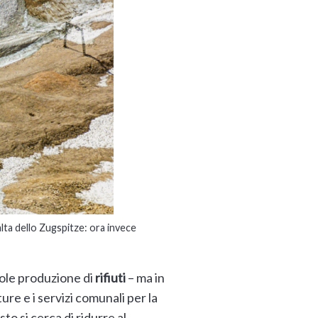
alta dello Zugspitze: ora invece
ole produzione di
rifiuti
– ma in
ure e i servizi comunali per la
to si cerca di ridurre al