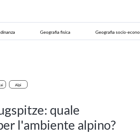
adinanza
Geografia fisica
Geografia socio-econo
ai
Alpi
Zugspitze: quale
 per l'ambiente alpino?