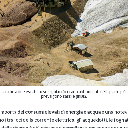
 fa anche a fine estate neve e ghiaccio erano abbondanti nella parte più 
prevalgono sassi e ghiaia.
comporta dei
consumi elevati di energia e acqua
e una notev
i tralicci della corrente elettrica, gli acquedotti, le fognat
e delle risorse è più costosa e complicata, ma anche per ques