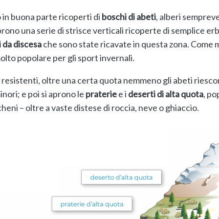
 in buona parte ricoperti di
boschi di abeti
, alberi semprev
rono una serie di strisce verticali ricoperte di semplice erb
i da discesa
che sono state ricavate in questa zona. Come mol
lto popolare per gli sport invernali.
 resistenti, oltre una certa quota nemmeno gli abeti riescon
nori; e poi si aprono le
praterie
e i
deserti di alta quota
, po
icheni – oltre a vaste distese di roccia, neve o ghiaccio.