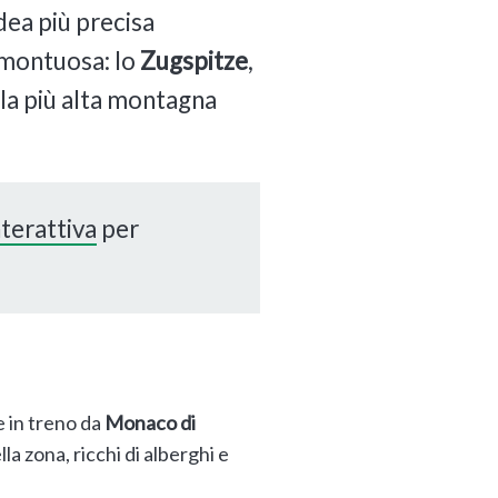
dea più precisa
 montuosa: lo
Zugspitze
,
 la più alta montagna
nterattiva
per
e in treno da
Monaco di
lla zona, ricchi di alberghi e