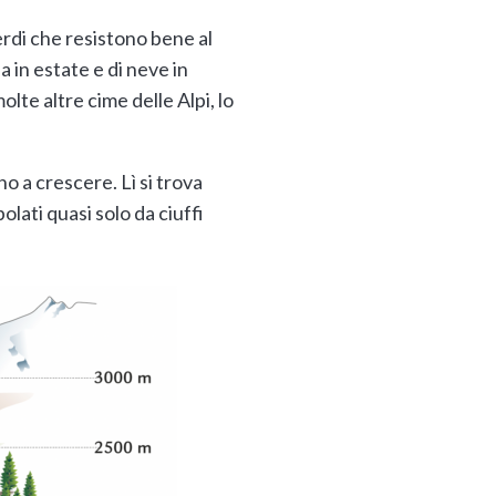
erdi che resistono bene al
a in estate e di neve in
te altre cime delle Alpi, lo
o a crescere. Lì si trova
polati quasi solo da ciuffi