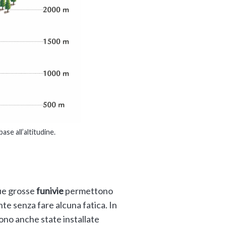
ase all’altitudine.
due grosse
funivie
permettono
nte senza fare alcuna fatica. In
ono anche state installate