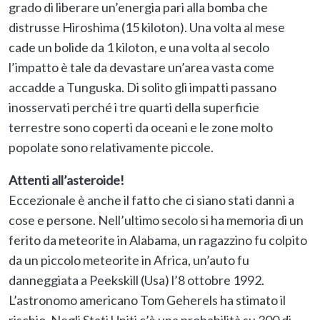
grado di liberare un’energia pari alla bomba che
distrusse Hiroshima (15 kiloton). Una volta al mese
cade un bolide da 1 kiloton, e una volta al secolo
l’impatto è tale da devastare un’area vasta come
accadde a Tunguska. Di solito gli impatti passano
inosservati perché i tre quarti della superficie
terrestre sono coperti da oceani e le zone molto
popolate sono relativamente piccole.
Attenti all’asteroide!
Eccezionale è anche il fatto che ci siano stati danni a
cose e persone. Nell’ultimo secolo si ha memoria di un
ferito da meteorite in Alabama, un ragazzino fu colpito
da un piccolo meteorite in Africa, un’auto fu
danneggiata a Peekskill (Usa) l’8 ottobre 1992.
L’astronomo americano Tom Geherels ha stimato il
rischio. Negli Stati Uniti c’è una probabilità su 300 di