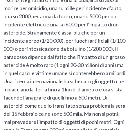
morire per omicidio, una su mille per incidente d’auto,
una su 2000 per arma da fuoco, una su 5000 per un
incidente elettrico e una su 6000 per l’impatto di un
asteroide. Stranamente è assai più che per un
incidente aereo (1/20 000), per fuochi artificiali (1/100
000) o per intossicazione da botulino (1/200 000). Il
paradosso dipende dal fatto che l’impatto di un grosso
asteroide è molto raro (1 ogni 20-30 milioni di anni) ma
in quel caso le vittime umane si conterebbero a miliardi.
Una ricerca internazionale ha schedato gli oggetti che
minacciano la Terra fino a 1 km di diametro e ora si sta
facendo l’anagrafe di quelli fino a 500 metri. Di
asteroidi come quello transitato senza problemi la sera
del 15 febbraio ce ne sono 500 mila. Ma non si potrà
mai prevedere l’impatto di oggetti di pochi metri. Ogni
anno la Terra spazza 200 mila tonnellate di materiale