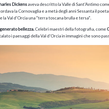
harles Dickens
aveva descritto la Valle di Sant’Antimo come
icordava la Cornovaglia e a metà degli anni Sessanta il poet
e la Val d’Orcia una “terra toscana brulla e tersa”
.
generato bellezza.
Celebri maestri della fotografia, come
G
alato i paesaggi della Val d’Orcia in immagini che sono passa