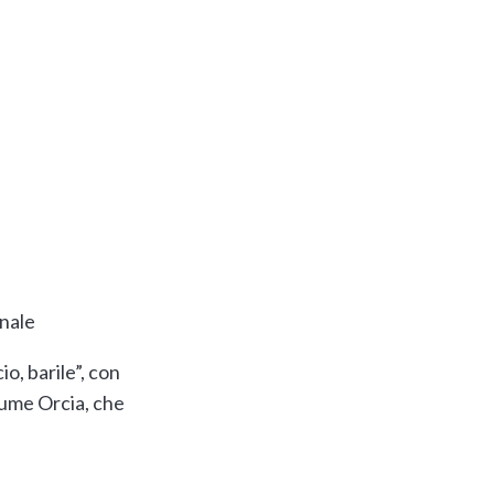
onale
io, barile”, con
fiume Orcia, che