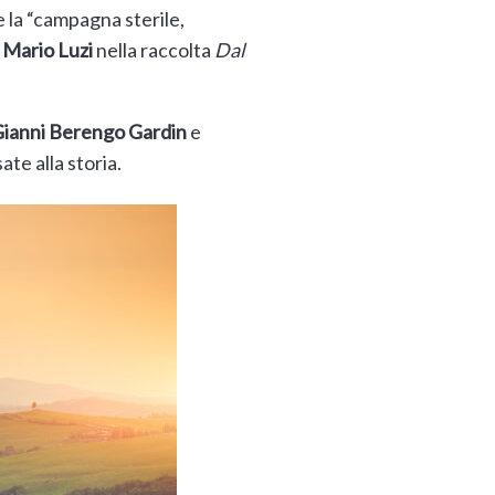
 la “campagna sterile,
a
Mario Luzi
nella raccolta
Dal
ianni Berengo Gardin
e
te alla storia.