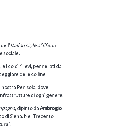
dell’
Italian style of life
: un
 sociale.
e i dolci rilievi, pennellati dal
deggiare delle colline.
la nostra Penisola, dove
 infrastrutture di ogni genere.
ampagna
, dipinto da
Ambrogio
co di Siena. Nel Trecento
urali.