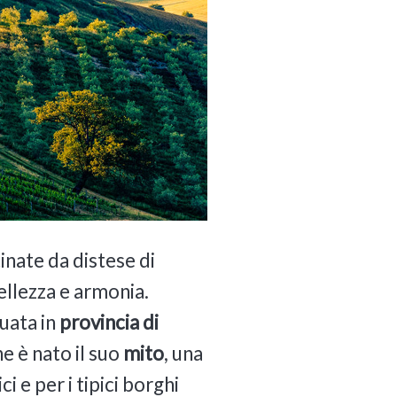
inate da distese di
bellezza e armonia.
tuata in
provincia di
he è nato il suo
mito
, una
 e per i tipici borghi