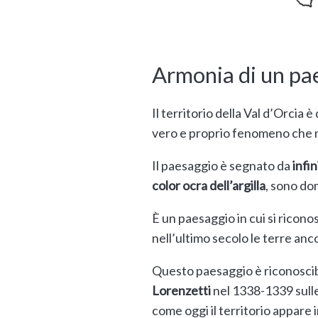
Armonia di un pa
Il territorio della Val d’Orcia 
vero e proprio fenomeno che n
Il paesaggio è segnato da
infi
color ocra dell’argilla
, sono dom
È un paesaggio in cui si ricono
nell’ultimo secolo le terre anco
Questo paesaggio è riconoscibi
Lorenzetti
nel 1338-1339 sulle
come oggi il territorio appare i