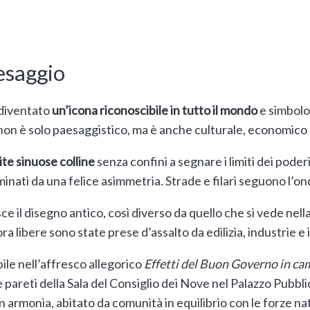
esaggio
è diventato
un’icona riconoscibile in tutto il mondo
e simbolo 
on è solo paesaggistico, ma è anche culturale, economico e
nite sinuose colline
senza confini a segnare i limiti dei poderi, 
inati da una felice asimmetria. Strade e filari seguono l’on
sce il disegno antico, così diverso da quello che si vede nel
ra libere sono state prese d’assalto da edilizia, industrie e
le nell’affresco allegorico
Effetti del Buon Governo in c
 pareti della Sala del Consiglio dei Nove nel Palazzo Pubbli
n armonia, abitato da comunità in equilibrio con le forze nat