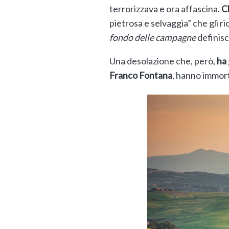
terrorizzava e ora affascina.
C
pietrosa e selvaggia” che gli r
fondo delle campagne
definisc
Una desolazione che, però,
ha 
Franco Fontana
, hanno immort