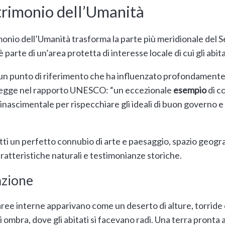
trimonio dell’Umanità
imonio dell’Umanità trasforma la parte più meridionale del 
 è parte di un’area protetta di interesse locale di cui gli abita
un punto di riferimento che ha influenzato profondamente “
 legge nel rapporto UNESCO: “un eccezionale
esempio
di c
rinascimentale per rispecchiare gli ideali di buon governo
tti un perfetto connubio di arte e paesaggio, spazio geogr
ratteristiche naturali e testimonianze storiche.
azione
aree interne apparivano come un deserto di alture, torride 
di ombra, dove gli abitati si facevano radi. Una terra pronta