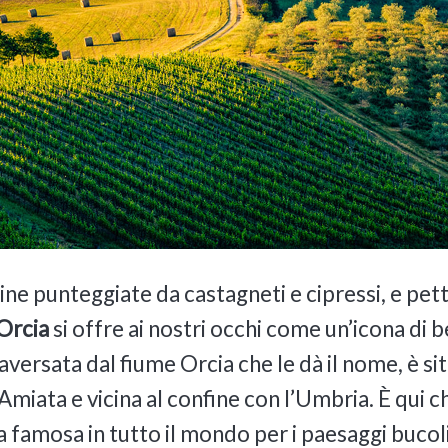
ne punteggiate da castagneti e cipressi, e pett
’Orcia
si offre ai nostri occhi come un’icona di 
aversata dal fiume Orcia che le dà il nome, è si
Amiata e vicina al confine con l’Umbria. È qui c
 famosa in tutto il mondo per i paesaggi bucolici