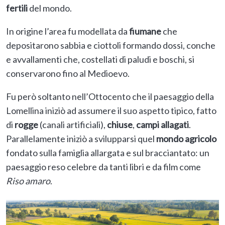
fertili
del mondo.
In origine l’area fu modellata da
fiumane
che
depositarono sabbia e ciottoli formando dossi, conche
e avvallamenti che, costellati di paludi e boschi, si
conservarono fino al Medioevo.
Fu però soltanto nell’Ottocento che il paesaggio della
Lomellina iniziò ad assumere il suo aspetto tipico, fatto
di
rogge
(canali artificiali),
chiuse
,
campi allagati
.
Parallelamente iniziò a svilupparsi quel
mondo agricolo
fondato sulla famiglia allargata e sul bracciantato: un
paesaggio reso celebre da tanti libri e da film come
Riso amaro
.