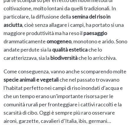
parte scomparso per effetto dei nuovi metodi di
coltivazione, molto lontani da quelli tradizionali. In
particolare, la diffusione della
semina del riso in
asciutta
, cioè senza allagare i campi, ha portato sì una
maggiore produttività ma ha reso il
paesaggio
drammaticamente
omogeneo
, monotono e arido. Sono
andate perdute sia la
qualità estetica
che lo
caratterizzava, sia la
biodiversità
che lo arricchiva.
Come conseguenza, vanno anche scomparendo molte
specie animali e vegetali
che nel passato trovavano
l’habitat perfetto nei campi di riso inondati d’acqua e
che un tempo erano un’importante risorsa per le
comunità rurali per fronteggiare i cattivi raccolti e la
scarsità di cibo. Oggi è sempre più raro osservare
aironi, garzette, cavalieri d’Italia, ibis, germani…