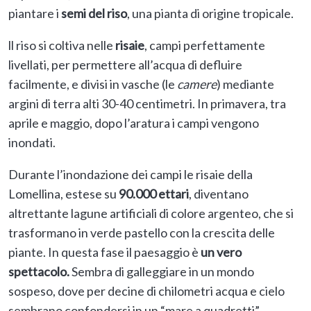
piantare i
semi del
riso
, una pianta di origine tropicale.
ll riso si coltiva nelle
risaie
, campi perfettamente
livellati, per permettere all’acqua di defluire
facilmente, e divisi in vasche (le
camere
) mediante
argini di terra alti 30-40 centimetri. In primavera, tra
aprile e maggio, dopo l’aratura i campi vengono
inondati.
Durante l’inondazione dei campi le risaie della
Lomellina, estese su
90.000 ettari
, diventano
altrettante lagune artificiali di colore argenteo, che si
trasformano in verde pastello con la crescita delle
piante. In questa fase il paesaggio è
un
vero
spettacolo.
Sembra di galleggiare in un mondo
sospeso, dove per decine di chilometri acqua e cielo
sembrano confondersi in un “mare a quadretti”.