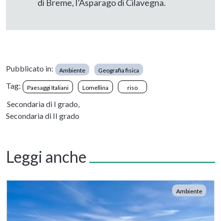
di Breme, l’Asparago di Cilavegna.
Pubblicato in:
Ambiente
Geografia fisica
Tag:
Paesaggi Italiani
Lomellina
riso
Secondaria di I grado,
Secondaria di II grado
Leggi anche
Ambiente