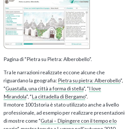
Pagina di “Pietra su Pietra: Alberobello”.
Tra le narrazioni realizzate eccone alcune che
riguardano la geografia:
Pietra su pietra: Alberobello
“,
“
Guastalla, una città a forma di stella
“, “
I love
Mirandola
“, “
La cittadella di Bergamo
“.
Il motore 1001storia è stato utilizzato anche a livello
professionale, ad esempio per realizzare presentazioni
di mostre come “
Gutai – Dipingere con il tempo e lo
spazio
“, mostra tenuta a Lugano nell’autunno 2010.