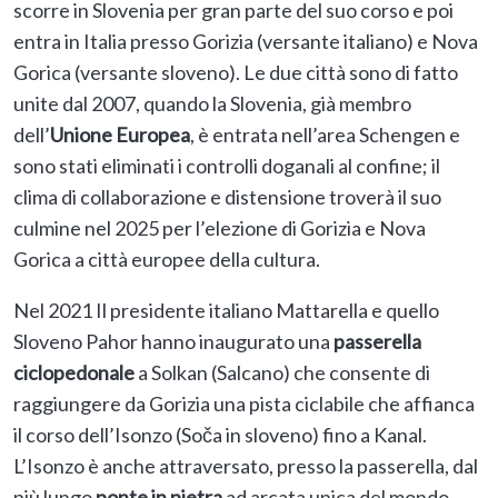
scorre in Slovenia per gran parte del suo corso e poi
entra in Italia presso Gorizia (versante italiano) e Nova
Gorica (versante sloveno). Le due città sono di fatto
unite dal 2007, quando la Slovenia, già membro
dell’
Unione Europea
, è entrata nell’area Schengen e
sono stati eliminati i controlli doganali al confine; il
clima di collaborazione e distensione troverà il suo
culmine nel 2025 per l’elezione di Gorizia e Nova
Gorica a città europee della cultura.
Nel 2021 Il presidente italiano Mattarella e quello
Sloveno Pahor hanno inaugurato una
passerella
ciclopedonale
a Solkan (Salcano) che consente di
raggiungere da Gorizia una pista ciclabile che affianca
il corso dell’Isonzo (Soča in sloveno) fino a Kanal.
L’Isonzo è anche attraversato, presso la passerella, dal
più lungo
ponte in pietra
ad arcata unica del mondo.