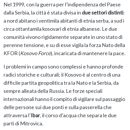
Nel 1999, con la guerra per l’indipendenza del Paese
dalla Serbia, la città è stata divisa in
due settori distinti
:
a nord abitano i ventimila abitanti di etnia serba, a sud i
circa ottantamila kosovari di etnia albanese. Le due
comunità vivono rigidamente separate in uno stato di
perenne tensione, e su di esse vigila la forza Nato della
KFOR (
Kosovo Force
), incaricata di mantenere la pace.
I problemi in campo sono complessi e hanno profonde
radici storiche e culturali; il Kosovo è al centro di una
difficile partita geopolitica tra la Nato e la Serbia, da
sempre alleata della Russia. Le forze speciali
internazionali hanno il compito di vigilare sul passaggio
delle persone sui due ponti e sulla passerella che
attraversa l’
Ibar
, il corso d’acqua che separa le due
parti di Mitrovica.