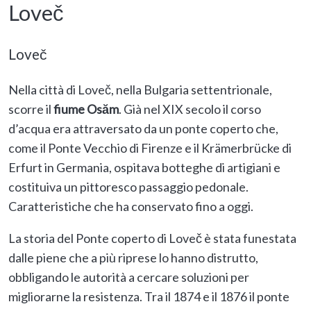
Loveč
Loveč
Nella città di Loveč, nella Bulgaria settentrionale,
scorre il
fiume Osăm
. Già nel XIX secolo il corso
d’acqua era attraversato da un ponte coperto che,
come il Ponte Vecchio di Firenze e il Krämerbrücke di
Erfurt in Germania, ospitava botteghe di artigiani e
costituiva un pittoresco passaggio pedonale.
Caratteristiche che ha conservato fino a oggi.
La storia del Ponte coperto di Loveč è stata funestata
dalle piene che a più riprese lo hanno distrutto,
obbligando le autorità a cercare soluzioni per
migliorarne la resistenza. Tra il 1874 e il 1876 il ponte