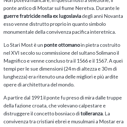
Non poteva mancare, in questa nostra selezione, il
ponte antico di Mostar sul fiume Neretva. Durante le
guerre fratricide nella ex Iugoslavia
degli anni Novanta
esso venne distrutto proprio in quanto simbolo
monumentale della convivenza pacifica interetnica.
Lo Stari Most è un
ponte ottomano
in pietra costruito
nel XVI secolo su commissione del sultano Solimano il
Magnifico e venne concluso tra il 1566 e il 1567. A quei
tempi per le sue dimensioni (24 m di altezza e 30 m di
lunghezza) era ritenuto una delle migliori e più ardite
opere di architettura del mondo.
A partire dal 1991 il ponte fu preso di mira dalle truppe
della fazione croata, che volevano calpestare e
distruggere il concetto bosniaco di
tolleranza
. La
convivenza tra cristiani ebrei e musulmani a Mostar era