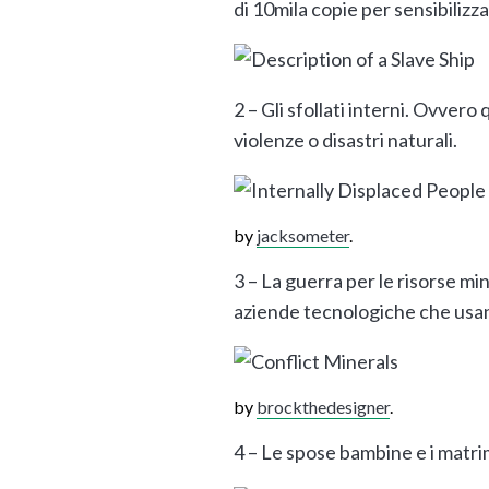
di 10mila copie per sensibiliz
2 – Gli sfollati interni. Ovve
violenze o disastri naturali.
by
jacksometer
.
3 – La guerra per le risorse mi
aziende tecnologiche che usano
by
brockthedesigner
.
4 – Le spose bambine e i matri