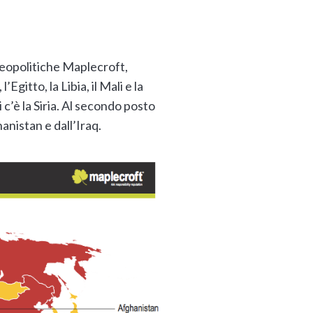
 geopolitiche Maplecroft,
’Egitto, la Libia, il Mali e la
 c’è la Siria. Al secondo posto
anistan e dall’Iraq.