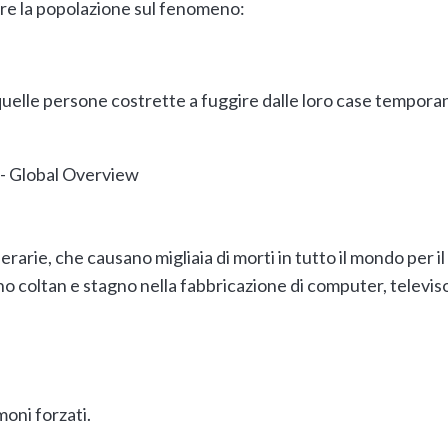
zare la popolazione sul fenomeno:
ro quelle persone costrette a fuggire dalle loro case tempo
nerarie, che causano migliaia di morti in tutto il mondo per 
 coltan e stagno nella fabbricazione di computer, televisori
moni forzati.