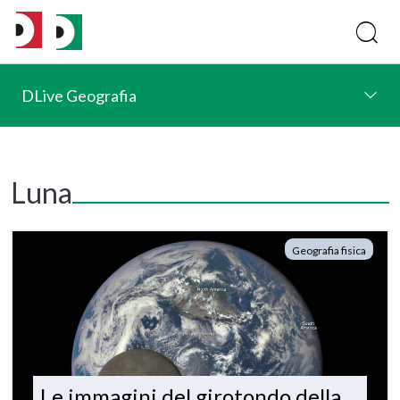
DLive Geografia
Luna
Geografia fisica
Le immagini del girotondo della