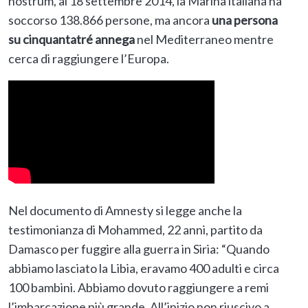
nostrum, al 18 settembre 2014, la Marina italiana ha
soccorso 138.866 persone, ma ancora
una persona
su cinquantatré annega
nel Mediterraneo mentre
cerca di raggiungere l’Europa.
Nel documento di Amnesty si legge anche la
testimonianza di Mohammed, 22 anni, partito da
Damasco per fuggire alla guerra in Siria: “Quando
abbiamo lasciato la Libia, eravamo 400 adulti e circa
100 bambini. Abbiamo dovuto raggiungere a remi
l’imbarcazione più grande. All’inizio non riuscivo a