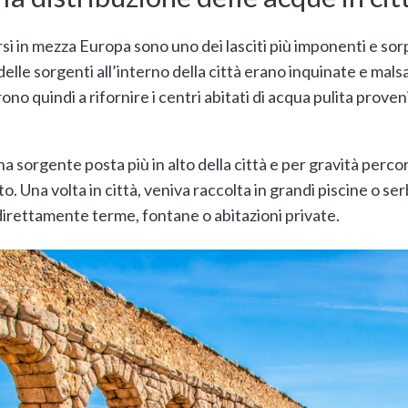
si in mezza Europa sono uno dei lasciti più imponenti e sor
elle sorgenti all’interno della città erano inquinate e ma
rono quindi a rifornire i centri abitati di acqua pulita prove
a sorgente posta più in alto della città e per gravità percor
. Una volta in città, veniva raccolta in grandi piscine o ser
 direttamente terme, fontane o abitazioni private.