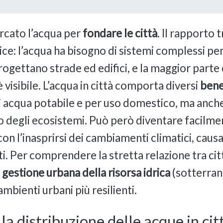
rcato l’acqua per
fondare le città
. Il rapporto 
e: l’acqua ha bisogno di sistemi complessi per 
gettano strade ed edifici, e la maggior parte di
visibile. L’acqua in città comporta diversi
bene
acqua potabile e per uso domestico, ma anche l
o degli ecosistemi. Può però diventare facilm
con l’inasprirsi dei cambiamenti climatici, ca
i. Per comprendere la stretta relazione tra cit
a
gestione urbana della risorsa idrica
(sotterrane
ambienti urbani più resilienti.
a distribuzione delle acque in cit