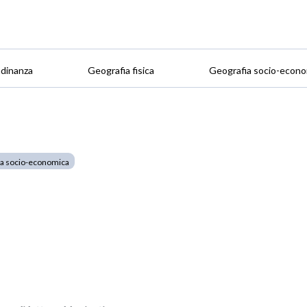
adinanza
Geografia fisica
Geografia socio-econo
ia socio-economica