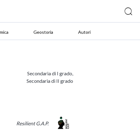
mica
Geostoria
Autori
Secondaria di I grado,
Secondaria di II grado
Resilient G.A.P.