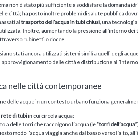
ma non è stato più sufficiente a soddisfare la domanda id
le città; ha posto inoltre problemi di salute pubblica dovut
passati al
trasporto dell’acqua in tubi chiusi
, una tecnologi
tilizzata. Inoltre, aumentando la pressione all’interno dei tu
 attraverso rubinetti o docce.
ano stati ancora utilizzati sistemi simili a quelli degli acque
 approvvigionamento delle città e distribuzione all’interno 
ica nelle città contemporanee
zione delle acque in un contesto urbano funziona generalmen
a
rete di tubi
in cui circola acqua;
ato a delle torri che raccolgono l’acqua (le “
torri dell’acqua
”
questo modo l’acqua viaggia anche dal basso verso l’alto, all’i