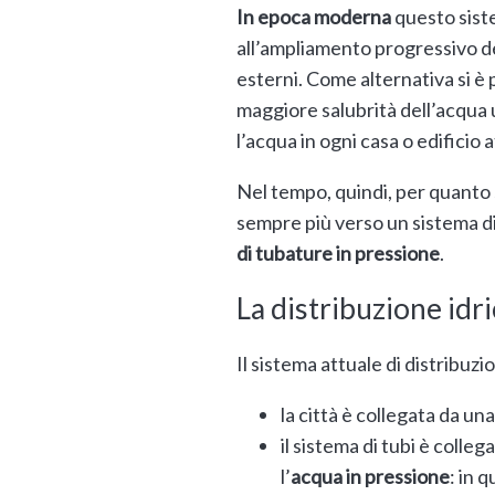
In epoca moderna
questo siste
all’ampliamento progressivo del
esterni. Come alternativa si è 
maggiore salubrità dell’acqua u
l’acqua in ogni casa o edificio
Nel tempo, quindi, per quanto si
sempre più verso un sistema di
di tubature in pressione
.
La distribuzione idr
Il sistema attuale di distribu
la città è collegata da un
il sistema di tubi è colleg
l’
acqua in pressione
: in 