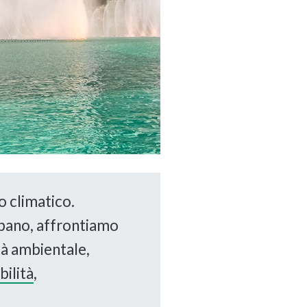
o climatico.
urbano, affrontiamo
ità ambientale,
ilità
,