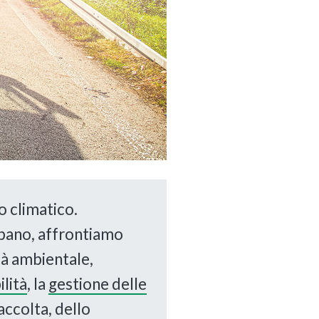
o climatico.
urbano, affrontiamo
ità ambientale,
lità
, la
gestione delle
ccolta, dello