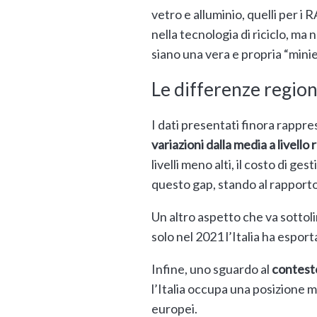
vetro e alluminio, quelli per i 
nella tecnologia di riciclo, ma 
siano una vera e propria “minier
Le differenze region
I dati presentati finora rappr
variazioni dalla media
a livello
livelli meno alti, il costo di ge
questo gap, stando al rapport
Un altro aspetto che va sotto
solo nel 2021 l’Italia ha espor
Infine, uno sguardo al
contest
l’Italia occupa una posizione m
europei.