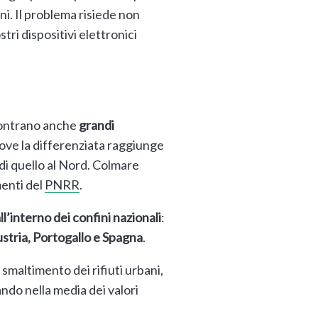
ani. Il problema risiede non
tri dispositivi elettronici
scontrano anche
grandi
dove la differenziata raggiunge
o di quello al Nord. Colmare
menti del
PNRR
.
ll’interno dei confini nazionali
:
stria, Portogallo e Spagna
.
i smaltimento dei rifiuti urbani,
ando nella media dei valori