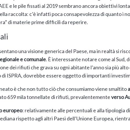
RAEE e le pile fissati al 2019 sembrano ancora obiettivi lont
nella raccolta: c’è infatti poca consapevolezza di quanto i nos
a” di materie prime difficili da reperire.
ali
esentano una visione generica del Paese, ma in realtà si ri
 regionale e comunale
. È interessante notare come al Sud, 
stione dei rifiuti che grava su ogni abitante l’anno sia più alt
o di ISPRA, dovrebbe essere oggetto di importanti investi
lineato è che non tutto ciò che consumiamo viene smaltito
a
tato 659 mila tonnellate di rifiuti, prevalentemente
verso Au
o europeo
: relativamente alle percentuali e alla tipologia d
ediana rispetto agli altri Paesi dell’Unione Europea, rientr