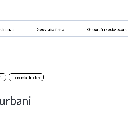
adinanza
Geografia fisica
Geografia socio-econo
ità
economia circolare
i urbani