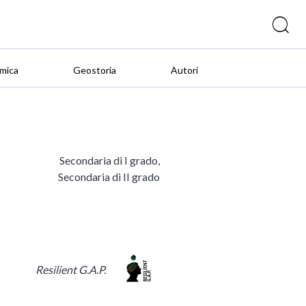
mica
Geostoria
Autori
Secondaria di I grado,
Secondaria di II grado
Resilient G.A.P.