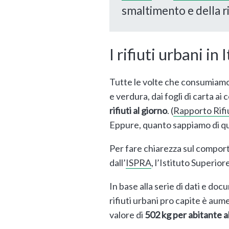
smaltimento e della ri
I rifiuti urbani in 
Tutte le volte che consumiamo 
e verdura, dai fogli di carta a
rifiuti al giorno
. (
Rapporto Rifi
Eppure, quanto sappiamo di que
Per fare chiarezza sul comporta
dall’
ISPRA
, l’Istituto Superio
In base alla serie di dati e do
rifiuti urbani pro capite è aum
valore di
502 kg per abitante a