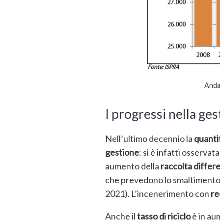
Anda
I progressi nella ges
Nell’ultimo decennio la
quanti
gestione
: si è infatti osserva
aumento della
raccolta differ
che prevedono lo smaltimento in 
2021). L’incenerimento con
re
Anche il
tasso di riciclo
è in aum