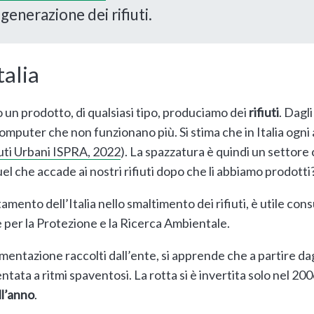
generazione dei rifiuti.
Italia
un prodotto, di qualsiasi tipo, produciamo dei
rifiuti
. Dagli
i computer che non funzionano più. Si stima che in Italia og
uti Urbani ISPRA, 2022
). La spazzatura è quindi un settore 
l che accade ai nostri rifiuti dopo che li abbiamo prodotti
mento dell’Italia nello smaltimento dei rifiuti, è utile cons
re per la Protezione e la Ricerca Ambientale.
cumentazione raccolti dall’ente, si apprende che a partire dag
entata a ritmi spaventosi. La rotta si è invertita solo nel 20
ll’anno
.