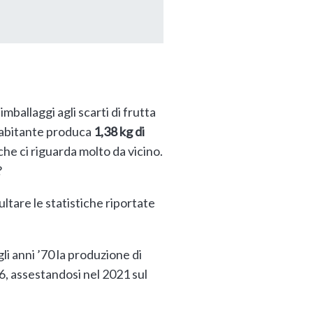
 imballaggi agli scarti di frutta
ni abitante produca
1,38 kg di
che ci riguarda molto da vicino.
?
ultare le statistiche riportate
li anni ’70 la produzione di
06, assestandosi nel 2021 sul