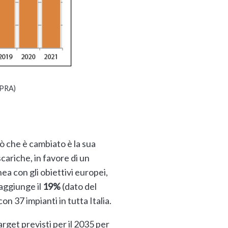
SPRA)
iò che è cambiato è la sua
scariche, in favore di un
a con gli obiettivi europei,
raggiunge il
19%
(dato del
 con 37 impianti in tutta Italia.
arget previsti per il 2035 per