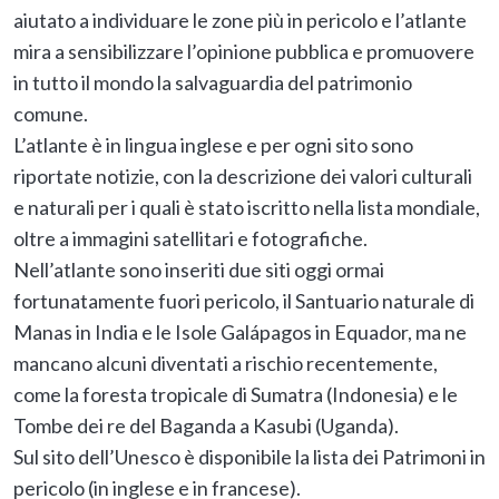
aiutato a individuare le zone più in pericolo e l’atlante
mira a sensibilizzare l’opinione pubblica e promuovere
in tutto il mondo la salvaguardia del patrimonio
comune.
L’atlante è in lingua inglese e per ogni sito sono
riportate notizie, con la descrizione dei valori culturali
e naturali per i quali è stato iscritto nella lista mondiale,
oltre a immagini satellitari e fotografiche.
Nell’atlante sono inseriti due siti oggi ormai
fortunatamente fuori pericolo, il Santuario naturale di
Manas in India e le Isole Galápagos in Equador, ma ne
mancano alcuni diventati a rischio recentemente,
come la foresta tropicale di Sumatra (Indonesia) e le
Tombe dei re del Baganda a Kasubi (Uganda).
Sul sito dell’Unesco è disponibile la lista dei Patrimoni in
pericolo (in
inglese
e in
francese
).