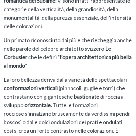
romantica del Sublime
: vi sono infatti rappresentate le
categorie della verticalità, della grandiosità, della
monumentalità, della purezza essenziale, dell’intensità
delle colorazioni.
Un primato riconosciuto dai più e che riecheggia anche
nelle parole del celebre architetto svizzero
Le
Corbusier
che le definì “
l’opera architettonica più bella
al mondo
”.
La loro bellezza deriva dalla varietà delle spettacolari
conformazioni verticali
(pinnacoli, guglie e torri) che
contrastano con gigantesche
bastionate
di roccia a
sviluppo
orizzontale.
Tutte le formazioni
rocciose s’innalzano bruscamente da verdissimi pendii
boscosi o dalle dolci ondulazioni dei prati e ondulati,
così si crea un forte contrasto nelle colorazioni. È