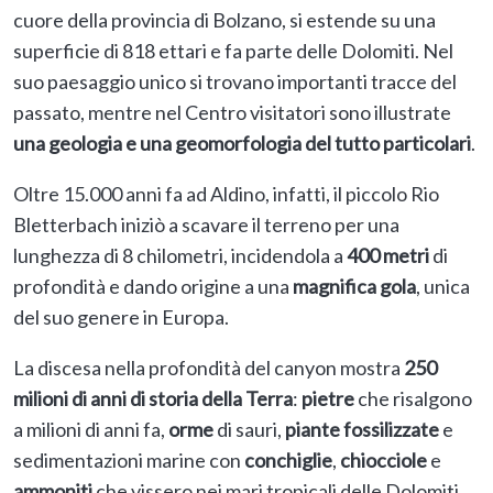
cuore della provincia di Bolzano, si estende su una
superficie di 818 ettari e fa parte delle Dolomiti. Nel
suo paesaggio unico si trovano importanti tracce del
passato, mentre nel Centro visitatori sono illustrate
una
geologia e una geomorfologia
del tutto particolari
.
Oltre 15.000 anni fa ad Aldino, infatti, il piccolo Rio
Bletterbach iniziò a scavare il terreno per una
lunghezza di 8 chilometri, incidendola a
400 metri
di
profondità e dando origine a una
magnifica gola
, unica
del suo genere in Europa.
La discesa nella profondità del canyon mostra
250
milioni di anni di storia della Terra
:
pietre
che risalgono
a milioni di anni fa,
orme
di sauri,
piante fossilizzate
e
sedimentazioni marine con
conchiglie
,
chiocciole
e
ammoniti
che vissero nei mari tropicali delle Dolomiti