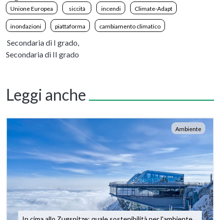
Unione Europea
siccità
incendi
Climate-Adapt
inondazioni
piattaforma
cambiamento climatico
Secondaria di I grado,
Secondaria di II grado
Leggi anche
Ambiente
In cima allo Zugspitze: quale sostenibilità per l'ambiente