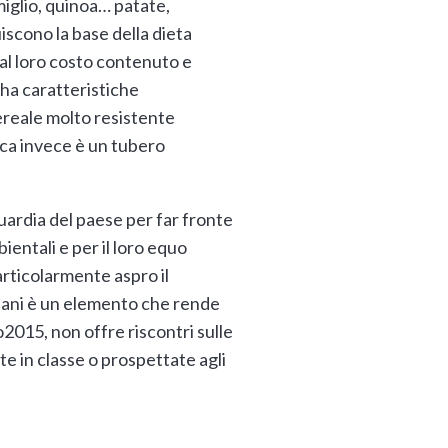
iglio, quinoa… patate,
iscono la base della dieta
 al loro costo contenuto e
 ha caratteristiche
cereale molto resistente
ioca invece è un tubero
uardia del paese per far fronte
bientali e per il loro equo
articolarmente aspro il
aeliani è un elemento che rende
po2015, non offre riscontri sulle
 in classe o prospettate agli