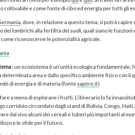
 coltivabile e come fonte di cibo ed energia per tutti gli es
 Germania
, dove, in relazione a questo tema, si potrà capire
o dei lombrichi alla fertilità dei suoli, quali siano le funzion
e come riconoscerne le potenzialità agricole.
ania
tema :
un ecosistema è un’unità ecologica fondamentale, 
a determinata area e dallo specifico ambiente fisico con il 
ambi di energia e di materia (fonte
sapere.it
)
are a meno di esplorane i frutti. L’itinerario lo fa innanzitut
o corridoio circondato dagli stand di Bolivia, Congo, Hai
re dal vivo alcuni dei cereali e tuberi più importanti al mo
ilizzo e le sfide per il futuro.