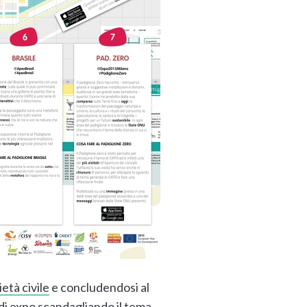
età civile
e concludendosi al
a di expo scandagliando il tema