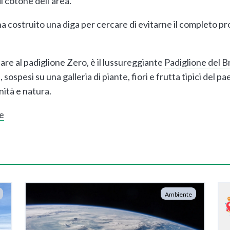
 di cotone dell’area.
costruito una diga per cercare di evitarne il completo pr
are al padiglione Zero, è il lussureggiante
Padiglione del B
ospesi su una galleria di piante, fiori e frutta tipici del
ità e natura.
e
Ambiente