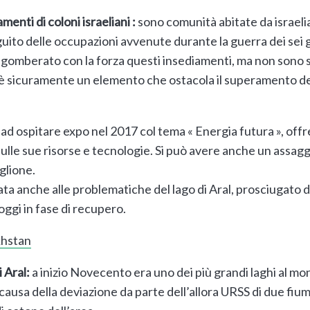
enti di coloni israeliani :
sono comunità abitate da israelia
eguito delle occupazioni avvenute durante la guerra dei sei g
ti sgomberato con la forza questi insediamenti, ma non sono st
è sicuramente un elemento che ostacola il superamento dell
ad ospitare expo nel 2017 col tema « Energia futura », offr
sulle sue risorse e tecnologie. Si può avere anche un assag
glione.
ta anche alle problematiche del lago di Aral, prosciugato da
 oggi in fase di recupero.
hstan
 Aral:
a inizio Novecento era uno dei più grandi laghi al mo
 causa della deviazione da parte dell’allora URSS di due fium