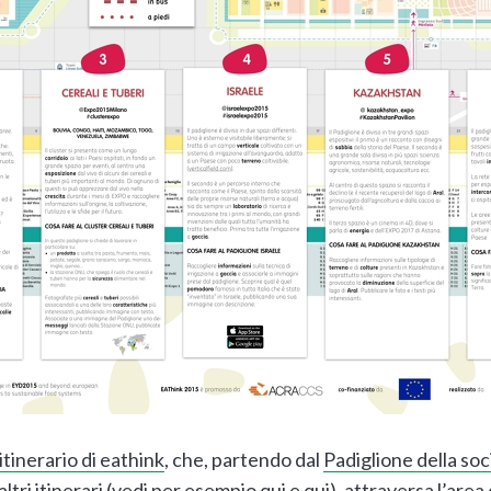
itinerario di eathink
, che, partendo dal
Padiglione della soci
 altri itinerari (vedi per esempio
qui
e
qui
), attraversa l’are