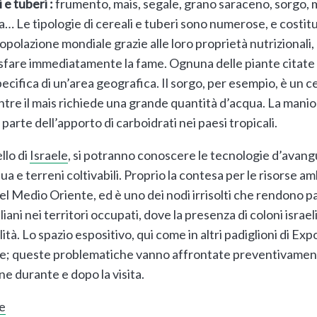
 e tuberi :
frumento, mais, segale, grano saraceno, sorgo, m
… Le tipologie di cereali e tuberi sono numerose, e costitu
opolazione mondiale grazie alle loro proprietà nutrizionali,
disfare immediatamente la fame. Ognuna delle piante citate
ecifica di un’area geografica. Il sorgo, per esempio, è un 
 mentre il mais richiede una grande quantità d’acqua. La man
arte dell’apporto di carboidrati nei paesi tropicali.
llo di
Israele
, si potranno conoscere le tecnologie d’avang
qua e terreni coltivabili. Proprio la contesa per le risorse am
 del Medio Oriente, ed è uno dei nodi irrisolti che rendono p
eliani nei territori occupati, dove la presenza di coloni isr
lità. Lo spazio espositivo, qui come in altri padiglioni di Ex
che; queste problematiche vanno affrontate preventivamente
ne durante e dopo la visita.
e