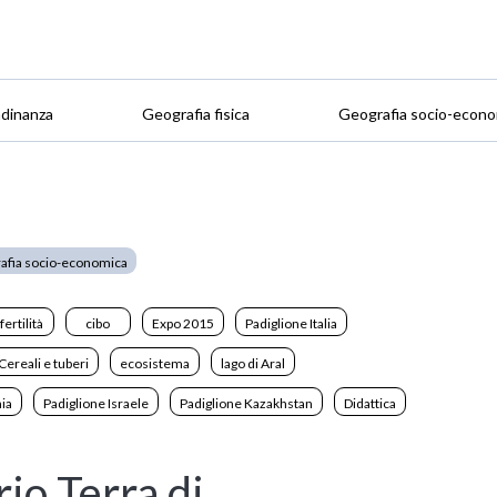
adinanza
Geografia fisica
Geografia socio-econo
afia socio-economica
fertilità
cibo
Expo 2015
Padiglione Italia
Cereali e tuberi
ecosistema
lago di Aral
ia
Padiglione Israele
Padiglione Kazakhstan
Didattica
rio Terra di