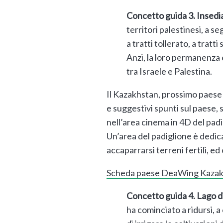
Concetto guida 3. Insediam
territori palestinesi, a s
a tratti tollerato, a trat
Anzi, la loro permanenza 
tra Israele e Palestina.
Il Kazakhstan, prossimo paese 
e suggestivi spunti sul paese, 
nell’area cinema in 4D del padi
Un’area del padiglione è dedica
accaparrarsi terreni fertili, ed
Scheda paese DeaWing Kazak
Concetto guida 4. Lago di
ha cominciato a ridursi, a