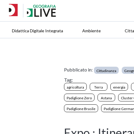
Didattica Digitale Integrata
Ambiente
Citt
Pubblicato in:
Cittadinanza
Geogr
Tag:
agricoltura
Terra
energia
Padiglione Zero
Astana
Cluster 
Padiglione Brasile
Padiglione German
Expo : Itinera