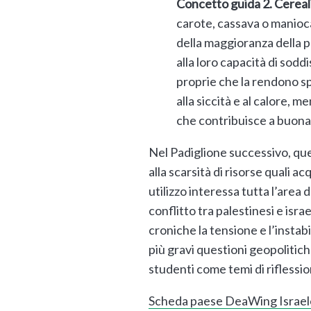
Concetto guida 2. Cereali
carote, cassava o manioca
della maggioranza della p
alla loro capacità di sod
proprie che la rendono sp
alla siccità e al calore,
che contribuisce a buona p
Nel Padiglione successivo, que
alla scarsità di risorse quali ac
utilizzo interessa tutta l’area
conflitto tra palestinesi e isra
croniche la tensione e l’instabi
più gravi questioni geopoliti
studenti come temi di riflessio
Scheda paese DeaWing Israel