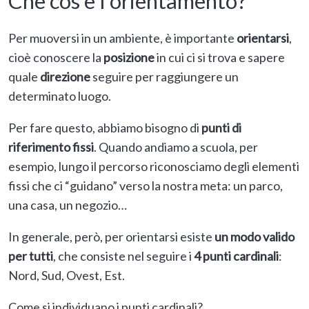
Che cos’è l’orientamento?
Per muoversi in un ambiente, è importante
orientarsi
,
cioè conoscere la
posizione
in cui ci si trova e sapere
quale
direzione
seguire per raggiungere un
determinato luogo.
Per fare questo, abbiamo bisogno di
punti di
riferimento
fissi
. Quando andiamo a scuola, per
esempio, lungo il percorso riconosciamo degli elementi
fissi che ci “guidano” verso la nostra meta: un parco,
una casa, un negozio…
In generale, però, per orientarsi esiste
un modo valido
per tutti
, che consiste nel seguire i
4 punti cardinali
:
Nord, Sud, Ovest, Est.
Come si individuano i punti cardinali?