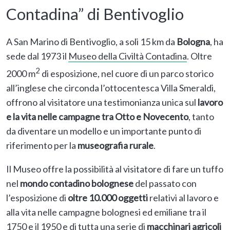
Contadina” di Bentivoglio
A San Marino di Bentivoglio, a soli 15 km da
Bologna
, ha
sede dal 1973 il
Museo della Civiltà Contadina
. Oltre
2
2000 m
di esposizione, nel cuore di un parco storico
all’inglese che circonda l’ottocentesca Villa Smeraldi,
offrono al visitatore una testimonianza unica sul
lavoro
e la vita nelle campagne tra Otto e Novecento
, tanto
da diventare un modello e un importante punto di
riferimento per la
museografia rurale
.
Il Museo offre la possibilità al visitatore di fare un tuffo
nel
mondo contadino bolognese
del passato con
l’esposizione di
oltre 10.000 oggetti
relativi al lavoro e
alla vita nelle campagne bolognesi ed emiliane tra il
1750 e il 1950 e di tutta una serie di
macchinari agricoli