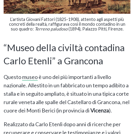
L’artista Giovani Fattori (1825-1908), attento agli aspetti più
concreti della realtà, raffigurava così il mondo contadino in un
suo quadro:
Terreno paludoso
(1894), Palazzo Pitti, Firenze.
“Museo della civiltà contadina
Carlo Etenli” a Grancona
Questo
museo
è uno dei più importanti a livello
nazionale. Allestito in un fabbricato un tempo adibito a
stalla e in seguito ampliato, è situato in una tipica corte
rurale veneta alle spalle del Castellaro di Grancona, nel
cuore dei Monti Berici (in provincia di
Vicenza
).
Realizzato da Carlo Etenli dopo anni di ricerche per
recuperare e conservare le testimonianze e i valori