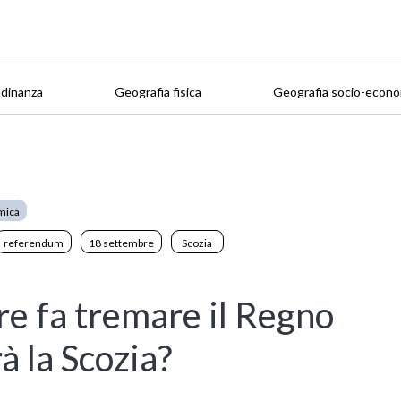
adinanza
Geografia fisica
Geografia socio-econo
mica
referendum
18 settembre
Scozia
re fa tremare il Regno
à la Scozia?