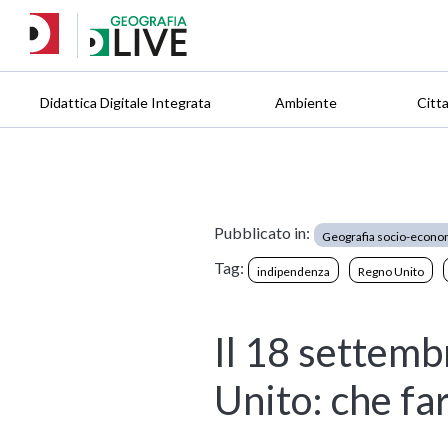
Didattica Digitale Integrata
Ambiente
Citt
Pubblicato in:
Geografia socio-econo
Tag:
indipendenza
Regno Unito
Il 18 settemb
Unito: che far