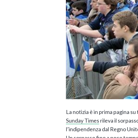
La notizia è in prima pagina su 
Sunday Times
rileva il sorpass
l’indipendenza dal Regno Unito
Un sorpasso fino a poco tempo 