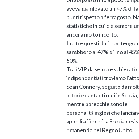
aveva già rilevato un 47% di fa
punti rispetto a ferragosto. 
statistiche in cui c’è sempre un
ancora molto incerto.
Inoltre questi dati non tengono
sarebbero al 47% e il no al 45%
50%.
Tra i VIP da sempre schierati c
indipendentisti troviamo l’att
Sean Connery, seguito da molti
attori e cantanti nati in Scozia,
mentre parecchie sono le
personalità inglesi che lancian
appelli affinché la Scozia desis
rimanendo nel Regno Unito.