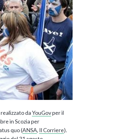
o realizzato da
YouGov
per il
mbre in Scozia per
atus quo (
ANSA
,
Il Corriere
).
aggio del 31 agosto