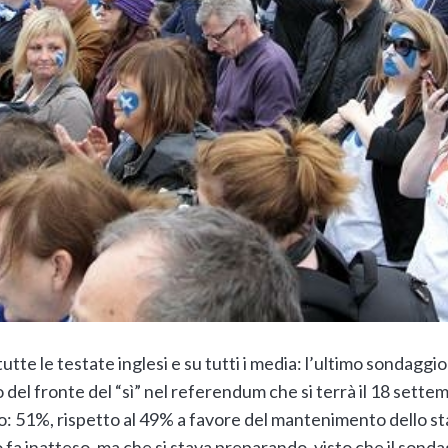
tutte le testate inglesi e su tutti i media: l’ultimo sondaggi
o del fronte del “sì” nel referendum che si terrà il 18 sette
: 51%, rispetto al 49% a favore del mantenimento dello st
fa inatteso, ma che si stava preparando, visto che il sond