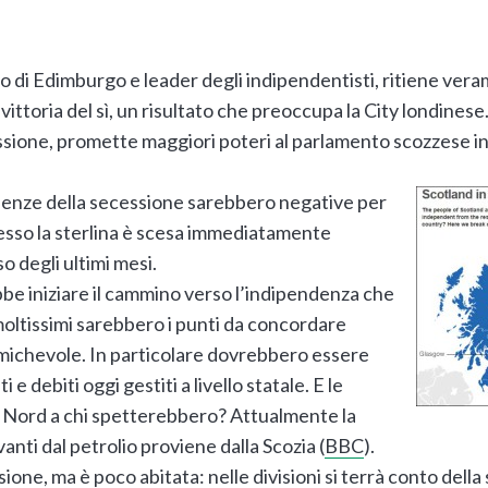
 di Edimburgo e leader degli indipendentisti, ritiene veram
ittoria del sì, un risultato che preoccupa la City londinese
essione, promette maggiori poteri al parlamento scozzese in 
uenze della secessione sarebbero negative per
sso la sterlina è scesa immediatamente
o degli ultimi mesi.
rebbe iniziare il cammino verso l’indipendenza che
oltissimi sarebbero i punti da concordare
amichevole. In particolare dovrebbero essere
ti e debiti oggi gestiti a livello statale. E le
l Nord a chi spetterebbero? Attualmente la
anti dal petrolio proviene dalla Scozia (
BBC
).
one, ma è poco abitata: nelle divisioni si terrà conto della 