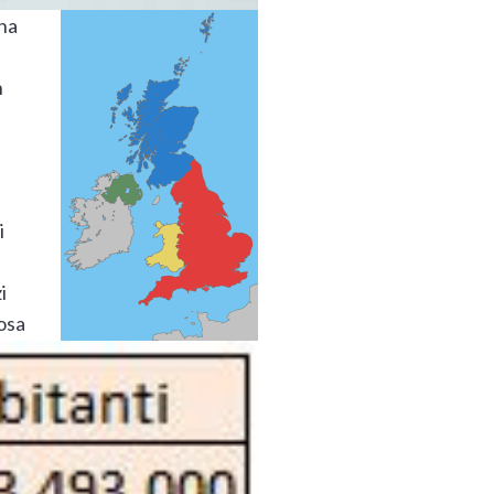
una
n
i
i
osa