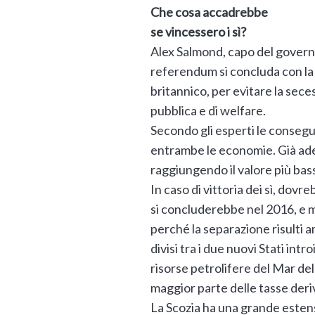
Che cosa accadrebbe
se vincessero i sì?
Alex Salmond, capo del governo
referendum si concluda con la v
britannico, per evitare la sec
pubblica e di welfare.
Secondo gli esperti le conseg
entrambe le economie. Già ade
raggiungendo il valore più bass
In caso di vittoria dei sì, dov
si concluderebbe nel 2016, e m
perché la separazione risulti 
divisi tra i due nuovi Stati introi
risorse petrolifere del Mar de
maggior parte delle tasse deriv
La Scozia ha una grande estensi