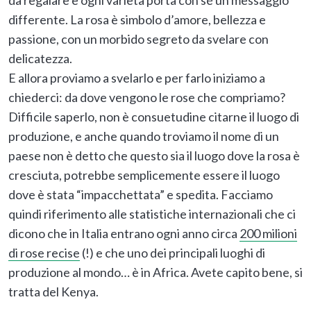
da regalare e ogni varietà porta con sé un messaggio
differente. La rosa è simbolo d’amore, bellezza e
passione, con un morbido segreto da svelare con
delicatezza.
E allora proviamo a svelarlo e per farlo iniziamo a
chiederci: da dove vengono le rose che compriamo?
Difficile saperlo, non è consuetudine citarne il luogo di
produzione, e anche quando troviamo il nome di un
paese non è detto che questo sia il luogo dove la rosa è
cresciuta, potrebbe semplicemente essere il luogo
dove è stata “impacchettata” e spedita. Facciamo
quindi riferimento alle statistiche internazionali che ci
dicono che in Italia entrano ogni anno circa
200 milioni
di rose recise
(!) e che uno dei principali luoghi di
produzione al mondo… è in Africa. Avete capito bene, si
tratta del Kenya.