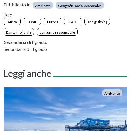
Pubblicato in:
Ambiente
Geografia socio-economica
Tag:
Africa
Onu
Europa
FAO
land grabbing
Banca mondiale
consumo responsabile
Secondaria di I grado,
Secondaria di II grado
Leggi anche
Ambiente