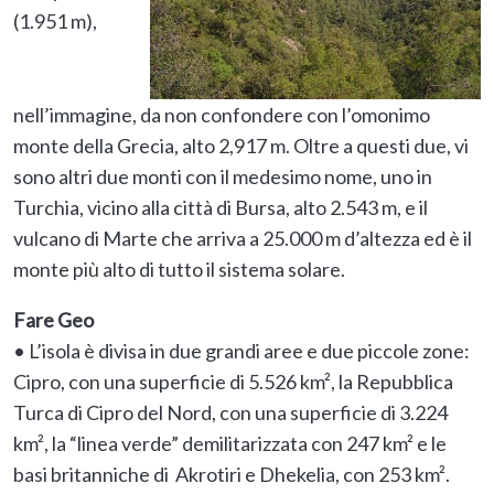
(1.951 m),
nell’immagine, da non confondere con l’omonimo
monte della Grecia, alto 2,917 m. Oltre a questi due, vi
sono altri due monti con il medesimo nome, uno in
Turchia, vicino alla città di Bursa, alto 2.543 m, e il
vulcano di Marte che arriva a 25.000 m d’altezza ed è il
monte più alto di tutto il sistema solare.
Fare Geo
• L’isola è divisa in due grandi aree e due piccole zone:
Cipro, con una superficie di 5.526 km², la Repubblica
Turca di Cipro del Nord, con una superficie di 3.224
km², la “linea verde” demilitarizzata con 247 km² e le
basi britanniche di Akrotiri e Dhekelia, con 253 km².