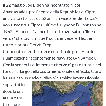
Il 22 maggio Joe Biden ha incontrato Nicos
Anastasiades, presidente della Repubblica di Cipro,
una visita storica: da 52 anni un vicepresidente USA
non si recava a Cipro (l’ultimo fu Lyndon B. Johnson nel
1962). E successivamente ha attraversato la “linea
verde” che taglia in due l’isola per vedere il leader
turco-cipriota Dervis Eroglu.
Un incontro per discutere del difficile processo di
riunificazione recentemente riavviato (
ANSAmed
).
Con la scoperta di immense riserve di gas naturale nei
fondali al largo della costa meridionale dell’isola, Cipro
ha assunto un ruolo di rilievo in ambito internazionale,
soprattutto
dopo la crisi
attuale tra
Ucraina e