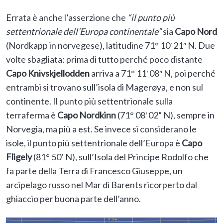
Errata è anche l’asserzione che
“il punto più
settentrionale dell’Europa continentale”
sia
Capo Nord
(Nordkapp in norvegese), latitudine 71° 10′ 21″ N. Due
volte sbagliata: prima di tutto perché poco distante
Capo Knivskjellodden
arriva a 71° 11′ 08″ N, poi perché
entrambi si trovano sull’isola di Magerøya, e non sul
continente. Il punto più settentrionale sulla
terraferma è
Capo Nordkinn
(71° 08′ 02” N), sempre in
Norvegia, ma più a est. Se invece si considerano le
isole, il punto più settentrionale dell’Europa è
Capo
Fligely
(81° 50’ N), sull’Isola del Principe Rodolfo che
fa parte della Terra di Francesco Giuseppe, un
arcipelago russo nel Mar di Barents ricorperto dal
ghiaccio per buona parte dell’anno.