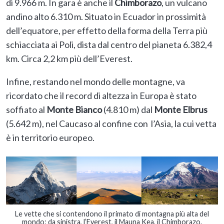
di 9.966 m. In gara è anche il
Chimborazo
, un vulcano
andino alto 6.310 m. Situato in Ecuador in prossimità
dell’equatore, per effetto della forma della Terra più
schiacciata ai Poli, dista dal centro del pianeta 6.382,4
km. Circa 2,2 km più dell’Everest.
Infine, restando nel mondo delle montagne, va
ricordato che il record di altezza in Europa è stato
soffiato al
Monte Bianco
(4.810 m) dal
Monte Elbrus
(5.642 m), nel Caucaso al confine con l’Asia, la cui vetta
è in territorio europeo.
Le vette che si contendono il primato di montagna più alta del
mondo: da sinistra, l’Everest, il Mauna Kea, il Chimborazo.