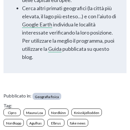
Cerca altri primati geografici (la città più
elevata, il lago più esteso…) e con l’aiuto di
Google Earth
individua le località
interessate verificando la loro posizione.
Per utilizzare la meglio il programma, puoi
utilizzare la
Guida
pubblicata su questo
blog.
Pubblicato in:
Geografia fisica
Tag:
Cipro
Mauna Loa
Nordkinn
Knivskjellodden
Nordkapp
Agulhas
Elbrus
fake news