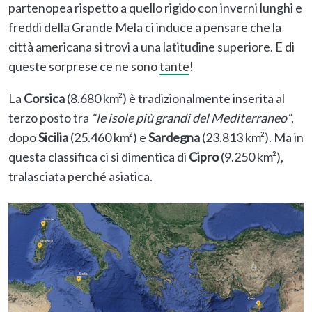
partenopea rispetto a quello rigido con inverni lunghi e
freddi della Grande Mela ci induce a pensare che la
città americana si trovi a una latitudine superiore. E di
queste sorprese ce ne sono
tante
!
La
Corsica
(8.680 km²) è tradizionalmente inserita al
terzo posto tra
“le isole più grandi del Mediterraneo”
,
dopo
Sicilia
(25.460 km²) e
Sardegna
(23.813 km²). Ma in
questa classifica ci si dimentica di
Cipro
(9.250 km²),
tralasciata perché asiatica.