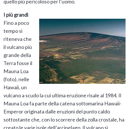
quello più pericoloso per l’uomo.
I più grandi
Fino a poco
tempo si
riteneva che
il vulcano più
grande della
Terra fosse il
Mauna Loa
(foto), nelle
Hawaii, un
vulcano a scudo la cui ultima eruzione risale al 1984. Il
Mauna Loa fa parte della catena sottomarina Hawaii-
Emperor originata dalle eruzioni del punto caldo
sottostante che, con lo scorrere della zolla crostale, ha
creato le varie isole dell’arcipelago. Il vulcano si