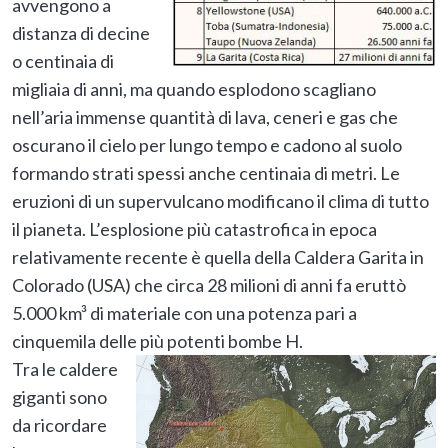
avvengono a
distanza di decine
o centinaia di
migliaia di anni, ma quando esplodono scagliano
nell’aria immense quantità di lava, ceneri e gas che
oscurano il cielo per lungo tempo e cadono al suolo
formando strati spessi anche centinaia di metri. Le
eruzioni di un supervulcano modificano il clima di tutto
il pianeta. L’esplosione più catastrofica in epoca
relativamente recente è quella della Caldera Garita in
Colorado (USA) che circa 28 milioni di anni fa eruttò
5.000 km³ di materiale con una potenza pari a
cinquemila delle più potenti bombe H.
Tra le caldere
giganti sono
da ricordare