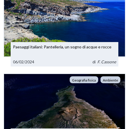
Paesaggi italiani: Pantelleria, un sogno di acque e rocce
06/02/2024
di
F. Cassone
Geografia fisica
Ambiente