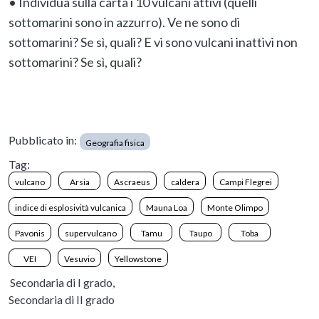
• Individua sulla carta i 10 vulcani attivi (quelli
sottomarini sono in azzurro). Ve ne sono di
sottomarini? Se sì, quali? E vi sono vulcani inattivi non
sottomarini? Se sì, quali?
Pubblicato in:
Geografia fisica
Tag:
vulcano
Arsia
Ascraeus
caldera
Campi Flegrei
indice di esplosività vulcanica
Mauna Loa
Monte Olimpo
Pavonis
supervulcano
Tamu
Taupo
Toba
VEI
Vesuvio
Yellowstone
Secondaria di I grado,
Secondaria di II grado