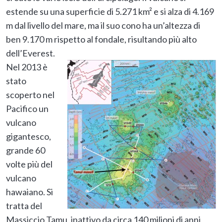
estende su una superficie di 5.271 km² e si alza di 4.169
m dal livello del mare, ma il suo cono ha un’altezza di
ben 9.170 m rispetto al fondale, risultando più alto
dell’Everest.
Nel 2013 è
stato
scoperto nel
Pacifico un
vulcano
gigantesco,
grande 60
volte più del
vulcano
hawaiano. Si
tratta del
Massiccio Tamu, inattivo da circa 140 milioni di anni,