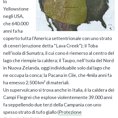
lo
Yellowstone
negli USA,
che 640.000
anni fa ha
coperto tutta l’America settentrionale con uno strato
di ceneri (eruzione detta “Lava Creek”); il Toba
nell’isola di Sumatra, il cui cono è riemerso al centro del
lago che riempie la caldera; il Taupo, nell’Isola del Nord
in Nuova Zelanda, oggi individuabile solo dal lago che
ne occupa la conca; la Pacana in Cile, che 4mila anni fa
ha emesso 2.500 km³ di materiali.
Un supervulcano si trova anche in Italia, è la caldera dei
Campi Flegrei che esplose violentemente 39.000 anni
fa seppellendo due terzi della Campania con uno
spesso strato di tufo giallo (
Protezione