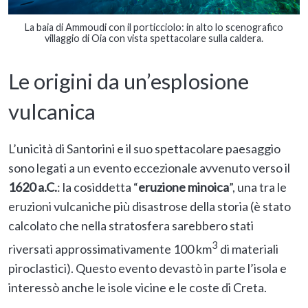
La baia di Ammoudi con il porticciolo: in alto lo scenografico
villaggio di Oia con vista spettacolare sulla caldera.
Le origini da un’esplosione
vulcanica
L’unicità di Santorini e il suo spettacolare paesaggio
sono legati a un evento eccezionale avvenuto verso il
1620 a.C.
: la cosiddetta “
eruzione minoica
”, una tra le
eruzioni vulcaniche più disastrose della storia (è stato
calcolato che nella stratosfera sarebbero stati
3
riversati approssimativamente 100 km
di materiali
piroclastici). Questo evento devastò in parte l’isola e
interessò anche le isole vicine e le coste di Creta.