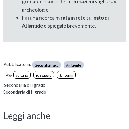
greca: cerca in rete informazioni sugli scavi
archeologici.
Fai una ricerca mirata in rete sul
mito di
Atlantide
e spiegalo brevemente.
Pubblicato in:
Geografia fisica
Ambiente
Tag:
vulcano
paesaggio
Santorini
Secondaria di I grado,
Secondaria di II grado
Leggi anche