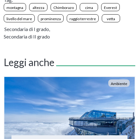
montagna
altezza
Chimborazo
cima
Everest
livello del mare
prominenza
raggio terrestre
vetta
Secondaria di I grado,
Secondaria di II grado
Leggi anche
Ambiente