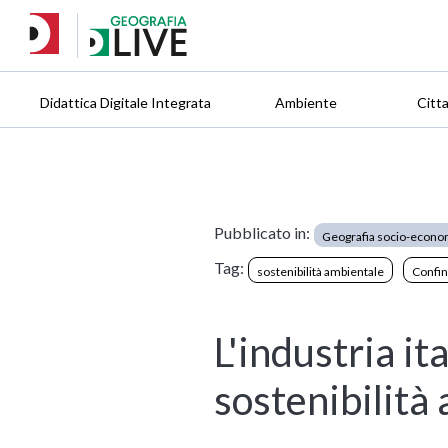
Didattica Digitale Integrata
Ambiente
Citt
Pubblicato in:
Geografia socio-econo
Tag:
sostenibilità ambientale
Confin
L'industria it
sostenibilità