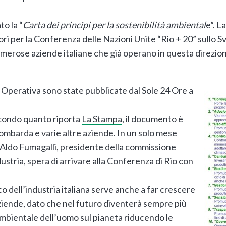
to la “
Carta dei principi per la sostenibilità ambiental
e”. L
ori per la Conferenza delle Nazioni Unite “Rio + 20” sullo Sv
umerose aziende italiane che già operano in questa direzione
a Operativa sono state pubblicate dal Sole 24 Ore a
econdo quanto riporta
La Stampa
, il documento è
lombarda e varie altre aziende. In un solo mese
 Aldo Fumagalli, presidente della commissione
ustria, spera di arrivare alla Conferenza di Rio con
co dell’industria italiana serve anche a far crescere
aziende, dato che nel futuro diventerà sempre più
ambientale dell’uomo sul pianeta riducendo le