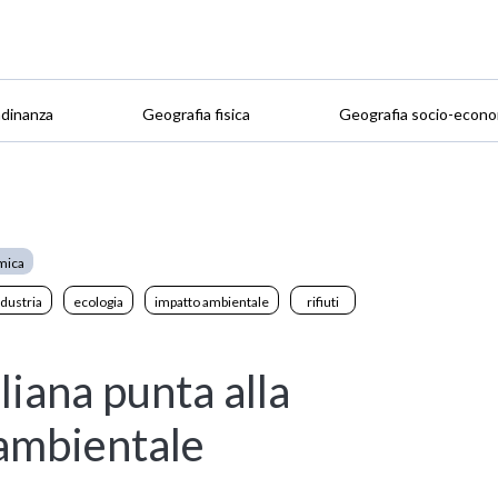
adinanza
Geografia fisica
Geografia socio-econo
mica
dustria
ecologia
impatto ambientale
rifiuti
aliana punta alla
 ambientale