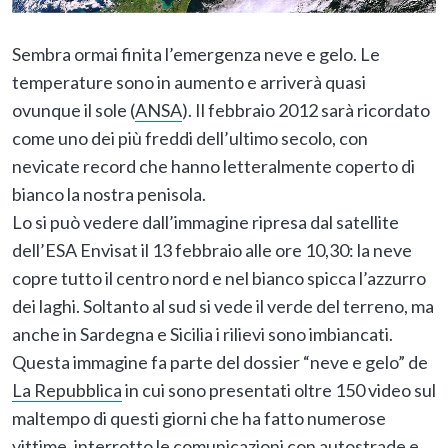
Sembra ormai finita l’emergenza neve e gelo. Le
temperature sono in aumento e arriverà quasi
ovunque il sole (
ANSA
). Il febbraio 2012 sarà ricordato
come uno dei più freddi dell’ultimo secolo, con
nevicate record che hanno letteralmente coperto di
bianco la nostra penisola.
Lo si può vedere dall’immagine ripresa dal satellite
dell’ESA Envisat il 13 febbraio alle ore 10,30: la neve
copre tutto il centro nord e nel bianco spicca l’azzurro
dei laghi. Soltanto al sud si vede il verde del terreno, ma
anche in Sardegna e Sicilia i rilievi sono imbiancati.
Questa immagine fa parte del dossier “neve e gelo” de
La Repubblica
in cui sono presentati oltre 150 video sul
maltempo di questi giorni che ha fatto numerose
vittime, interrotto le comunicazioni con autostrade e